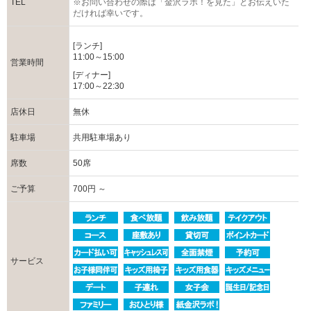
TEL
※お問い合わせの際は「金沢ラボ！を見た」とお伝えいた
だければ幸いです。
[ランチ]
11:00～15:00
営業時間
[ディナー]
17:00～22:30
店休日
無休
駐車場
共用駐車場あり
席数
50席
ご予算
700円 ～
サービス