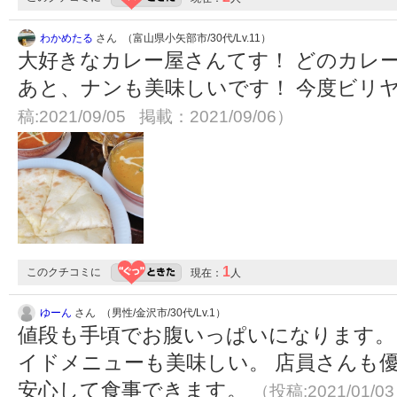
わかめたる
さん （富山県小矢部市/30代/Lv.11）
大好きなカレー屋さんてす！ どのカレ
あと、ナンも美味しいです！ 今度ビリ
稿:2021/09/05 掲載：2021/09/06）
1
このクチコミに
現在：
人
ゆーん
さん （男性/金沢市/30代/Lv.1）
値段も手頃でお腹いっぱいになります。
イドメニューも美味しい。 店員さんも
安心して食事できます。
（投稿:2021/01/0