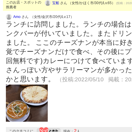
このお店・スポットの
宝船
さん （女性/かほく市/30代/Lv.65）
(投稿：2020
推薦者
Amo
さん （女性/金沢市/20代/Lv.17）
ランチに訪問しました。ランチの場合は
ンクバーが付いていました。またドリ
ました。 ここのチーズナンが本当に好
覚でチーズナンだけで食べ、その後にプ
回無料です)カレーにつけて食べていま
さんっぽい方やサラリーマンが多かった
かと思います。
（投稿:2022/05/10 掲載：202
2
このクチコミに
現在：
人