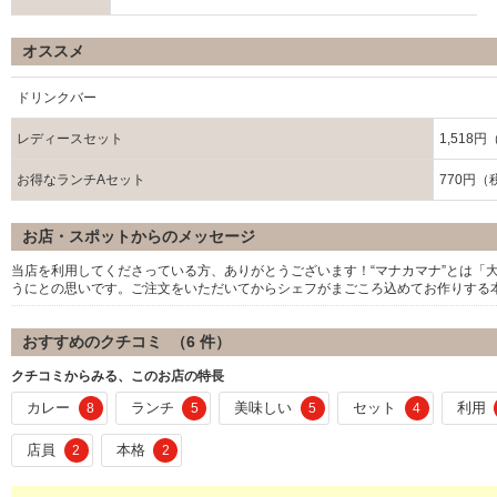
オススメ
ドリンクバー
レディースセット
1,518
お得なランチAセット
770円（
お店・スポットからのメッセージ
当店を利用してくださっている方、ありがとうございます！“マナカマナ”とは「
うにとの思いです。ご注文をいただいてからシェフがまごころ込めてお作りする
おすすめのクチコミ （
6
件）
クチコミからみる、このお店の特長
カレー
ランチ
美味しい
セット
利用
8
5
5
4
店員
本格
2
2