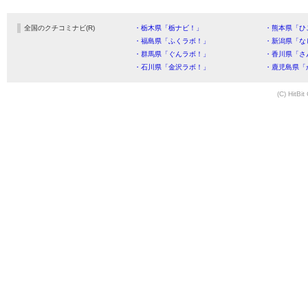
全国のクチコミナビ(R)
・栃木県「栃ナビ！」
・熊本県「ひ
・福島県「ふくラボ！」
・新潟県「な
・群馬県「ぐんラボ！」
・香川県「さ
・石川県「金沢ラボ！」
・鹿児島県「
(C) HitBit