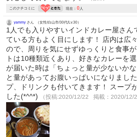
0
このクチコミに
現在：
人
yammy
さん （女性/白山市/30代/Lv.30）
1人でも入りやすいインドカレー屋さんです
ている方もよく目にします！ 店内は広
ので、周りを気にせずゆっくりと食事が
トは10種類近くあり、好きなカレーを選ぶ
が届いた時は「ちょっと量が少ないかな
と量があってお腹いっぱいになりました
プ、ドリンクも付いてきます！ スープ
した(*^^*)
（投稿:2020/12/22 掲載：2020/12/