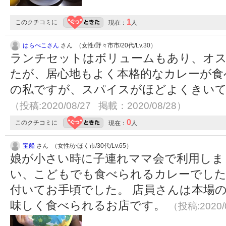
1
このクチコミに
現在：
人
はらぺこさん
さん （女性/野々市市/20代/Lv.30）
ランチセットはボリュームもあり、オス
たが、居心地もよく本格的なカレーが食
の私ですが、スパイスがほどよくきい
（投稿:2020/08/27 掲載：2020/08/28）
0
このクチコミに
現在：
人
宝船
さん （女性/かほく市/30代/Lv.65）
娘が小さい時に子連れママ会で利用しま
い、こどもでも食べられるカレーでした
付いてお手頃でした。 店員さんは本場
味しく食べられるお店です。
（投稿:2020/