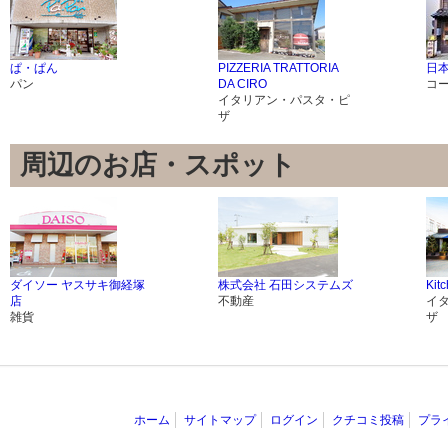
ぱ・ぱん
PIZZERIA TRATTORIA
日
パン
DA CIRO
コ
イタリアン・パスタ・ピ
ザ
周辺のお店・スポット
ダイソー ヤスサキ御経塚
株式会社 石田システムズ
Kit
店
不動産
イ
雑貨
ザ
ホーム
サイトマップ
ログイン
クチコミ投稿
プラ