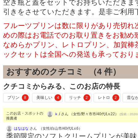
空き瓶と蓋をセットでお持ちいただきます
引きをさせていただきます。是非ご利用
フルーツプリンは数に限りがあり売切れ
めの際はお電話でのお取り置きをお勧め
なめらかプリン、レトロプリン、加賀棒
ックセットは全国への発送も承っており
おすすめのクチコミ （
4
件）
クチコミからみる、このお店の特長
プリン
美味しい
リッチ
レトロ
昔な
8
4
2
2
このお店・スポットの
ｋ.i
さん （女性/野々市市/40代/Lv.22）
(投稿：2020/
推薦者
はなはな
さん （女性/白山市/40代/Lv.6）
季節限定のソフトクリームプリンが美味