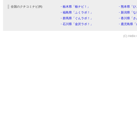
全国のクチコミナビ(R)
・栃木県「栃ナビ！」
・熊本県「ひ
・福島県「ふくラボ！」
・新潟県「な
・群馬県「ぐんラボ！」
・香川県「さ
・石川県「金沢ラボ！」
・鹿児島県「
(C) HitBit