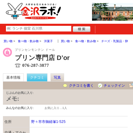
買い物
食べ物・飲み物
洋菓子
買い物
食べ物・飲み物
チーズ・乳製品・卵
プリンセンモンテン ドール
プリン専門店 Dʼor
076-287-3877
基本情報
クチコミ
写真
クチコミを書く
チェックイン
じぶんのお気に入り:
メモ:
みんなのお気に入り:
お気に入り…
1人
住所
野々市市御経塚1-525
交通・アクセ