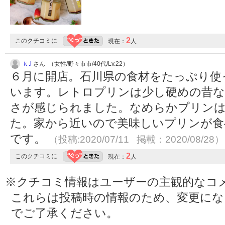
2
このクチコミに
現在：
人
ｋ.i
さん （女性/野々市市/40代/Lv.22）
６月に開店。石川県の食材をたっぷり使
います。レトロプリンは少し硬めの昔
さが感じられました。なめらかプリン
た。家から近いので美味しいプリンが食
です。
（投稿:2020/07/11 掲載：2020/08/28）
2
このクチコミに
現在：
人
※クチコミ情報はユーザーの主観的なコ
これらは投稿時の情報のため、変更に
でご了承ください。