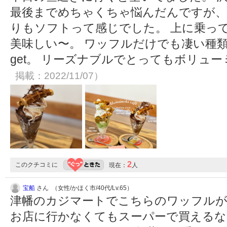
最後までめちゃくちゃ悩んだんですが、
りもソフトって感じでした。 上に乗っ
美味しい〜。 ワッフルだけでも凄い種
get。 リーズナブルでとってもボリュ
掲載：2022/11/07）
2
このクチコミに
現在：
人
宝船
さん （女性/かほく市/40代/Lv.65）
津幡のカジマートでこちらのワッフル
お店に行かなくてもスーパーで買えるな