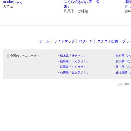
madoかふぇ
ふくら焼きのお店「福
津
カフェ
来」
き
和菓子・甘味処
資
ホーム
サイトマップ
ログイン
クチコミ投稿
プラ
全国のクチコミナビ(R)
・栃木県「栃ナビ！」
・熊本県「ひ
・福島県「ふくラボ！」
・新潟県「な
・群馬県「ぐんラボ！」
・香川県「さ
・石川県「金沢ラボ！」
・鹿児島県「
(C) HitBit