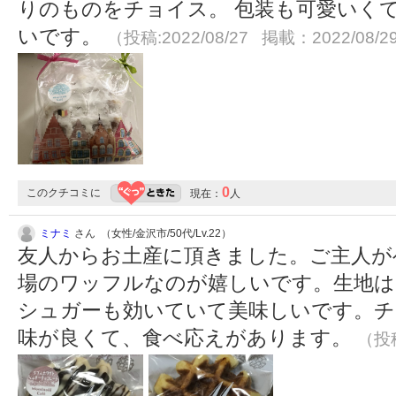
りのものをチョイス。 包装も可愛いく
いです。
（投稿:2022/08/27 掲載：2022/08/2
0
このクチコミに
現在：
人
ミナミ
さん （女性/金沢市/50代/Lv.22）
友人からお土産に頂きました。ご主人が
場のワッフルなのが嬉しいです。生地
シュガーも効いていて美味しいです。チ
味が良くて、食べ応えがあります。
（投稿