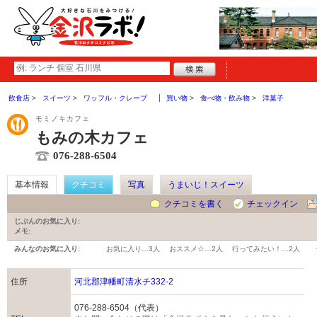
飲食店
スイーツ
ワッフル・クレープ
買い物
食べ物・飲み物
洋菓子
モミノキカフェ
もみの木カフェ
076-288-6504
基本情報
クチコミ
写真
うまいじ！スイーツ
クチコミを書く
チェックイン
じぶんのお気に入り:
メモ:
みんなのお気に入り:
お気に入り…
3人
おススメ☆…
2人
行ってみたい！…
2人
住所
河北郡津幡町清水チ332-2
076-288-6504（代表）