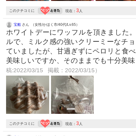
3
このクチコミに
現在：
人
宝船
さん （女性/かほく市/40代/Lv.65）
ホワイトデーにワッフルを頂きました。
ルで、ミルク感の強いクリーミーなチョ
ていましたが、甘過ぎずにペロリと食べ
美味しいですか、そのままでも十分美
稿:2022/03/15 掲載：2022/03/15）
3
このクチコミに
現在：
人