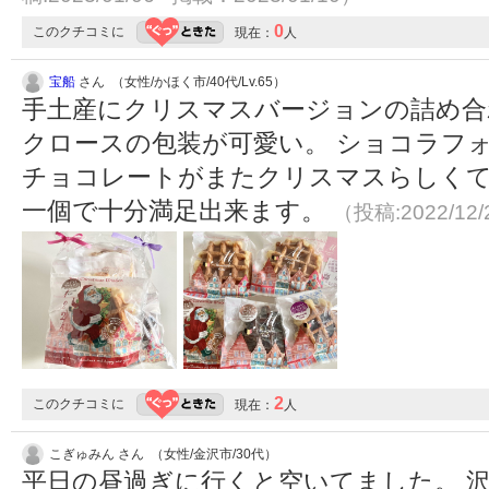
0
このクチコミに
現在：
人
宝船
さん （女性/かほく市/40代/Lv.65）
手土産にクリスマスバージョンの詰め合
クロースの包装が可愛い。 ショコラフ
チョコレートがまたクリスマスらしくて
一個で十分満足出来ます。
（投稿:2022/12
2
このクチコミに
現在：
人
こぎゅみん さん （女性/金沢市/30代）
平日の昼過ぎに行くと空いてました。 