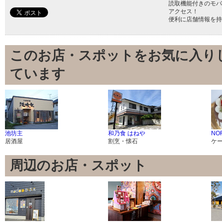
読取機能付きのモバ
アクセス！
便利に店舗情報を持
このお店・スポットをお気に入り
ています
池坊主
和乃食 はねや
NO
居酒屋
割烹・懐石
ケ
周辺のお店・スポット