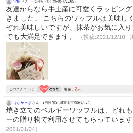
宝船
さん （女性/かほく市/40代/Lv.65）
友達からなら手土産に可愛くラッピング
きました。 こちらのワッフルは美味し
ぞれ美味しいですが、抹茶がお気に入り
でも大満足できます。
（投稿:2021/12/10 
2
このクチコミに
現在：
人
はなかっぱ
さん （男性/富山県富山市/50代/Lv.1）
焼き立てのベルギーワッフルは、どれも
ーの贈り物で利用させてもらっていま
2021/01/04）