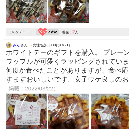
2
このクチコミに
現在：
人
みん
さん （女性/金沢市/30代/Lv.21）
ホワイトデーのギフトを購入。 プレー
ワッフルが可愛くラッピングされていま
何度か食べたことがありますが、食べ応
すますおいしいです。女子ウケ良しの
掲載：2022/03/22）