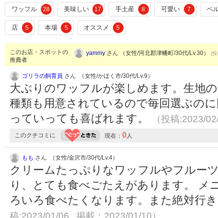
ワッフル
美味しい
手土産
可愛い
ベ
28
17
8
7
店
本場
オススメ
5
5
5
このお店・スポットの
yammy
さん （女性/河北郡津幡町/30代/Lv.30）
(投
推薦者
ゴリラの飼育員
さん （女性/かほく市/30代/Lv.9）
大ぶりのワッフルが楽しめます。生地の
種類も用意されているので毎回選ぶのに
っていっても喜ばれます。
（投稿:2023/02
0
このクチコミに
現在：
人
もも
さん （女性/金沢市/30代/Lv.4）
クリームたっぷりなワッフルやフルー
り、とても食べごたえがあります。 メ
ろいろ食べたくなります。また絶対行
稿:2023/01/06 掲載：2023/01/10）