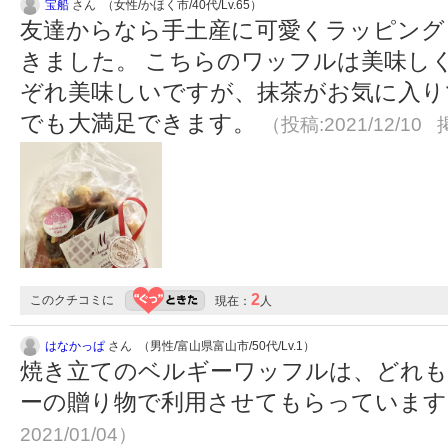
宝船
さん （女性/かほく市/40代/Lv.65）
友達からなら手土産に可愛くラッピング
きました。 こちらのワッフルは美味し
ぞれ美味しいですが、抹茶がお気に入り
でも大満足できます。
（投稿:2021/12/10 
2
このクチコミに
現在：
人
はなかっぱ
さん （男性/富山県富山市/50代/Lv.1）
焼き立てのベルギーワッフルは、どれも
ーの贈り物で利用させてもらっていま
2021/01/04）