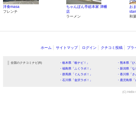
洋食masa
ちゃんぽん亭総本家 津幡
おま
フレンチ
店
sta
ラーメン
和
ホーム
サイトマップ
ログイン
クチコミ投稿
プラ
全国のクチコミナビ(R)
・栃木県「栃ナビ！」
・熊本県「ひ
・福島県「ふくラボ！」
・新潟県「な
・群馬県「ぐんラボ！」
・香川県「さ
・石川県「金沢ラボ！」
・鹿児島県「
(C) HitBit