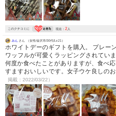
2
このクチコミに
現在：
人
みん
さん （女性/金沢市/30代/Lv.21）
ホワイトデーのギフトを購入。 プレー
ワッフルが可愛くラッピングされていま
何度か食べたことがありますが、食べ応
すますおいしいです。女子ウケ良しの
掲載：2022/03/22）