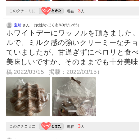
3
このクチコミに
現在：
人
宝船
さん （女性/かほく市/40代/Lv.65）
ホワイトデーにワッフルを頂きました。
ルで、ミルク感の強いクリーミーなチョ
ていましたが、甘過ぎずにペロリと食べ
美味しいですか、そのままでも十分美
稿:2022/03/15 掲載：2022/03/15）
3
このクチコミに
現在：
人