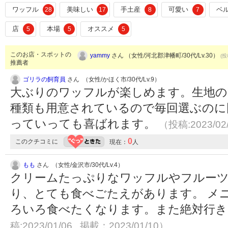
ワッフル
美味しい
手土産
可愛い
ベ
28
17
8
7
店
本場
オススメ
5
5
5
このお店・スポットの
yammy
さん （女性/河北郡津幡町/30代/Lv.30）
(投
推薦者
ゴリラの飼育員
さん （女性/かほく市/30代/Lv.9）
大ぶりのワッフルが楽しめます。生地の
種類も用意されているので毎回選ぶのに
っていっても喜ばれます。
（投稿:2023/02
0
このクチコミに
現在：
人
もも
さん （女性/金沢市/30代/Lv.4）
クリームたっぷりなワッフルやフルー
り、とても食べごたえがあります。 メ
ろいろ食べたくなります。また絶対行
稿:2023/01/06 掲載：2023/01/10）