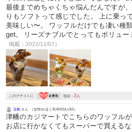
最後までめちゃくちゃ悩んだんですが、
りもソフトって感じでした。 上に乗っ
美味しい〜。 ワッフルだけでも凄い種
get。 リーズナブルでとってもボリュ
掲載：2022/11/07）
2
このクチコミに
現在：
人
宝船
さん （女性/かほく市/40代/Lv.65）
津幡のカジマートでこちらのワッフル
お店に行かなくてもスーパーで買えるな