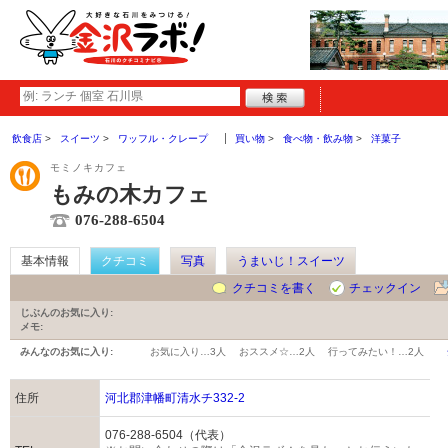
飲食店
スイーツ
ワッフル・クレープ
買い物
食べ物・飲み物
洋菓子
モミノキカフェ
もみの木カフェ
076-288-6504
基本情報
クチコミ
写真
うまいじ！スイーツ
クチコミを書く
チェックイン
じぶんのお気に入り:
メモ:
みんなのお気に入り:
お気に入り…
3人
おススメ☆…
2人
行ってみたい！…
2人
住所
河北郡津幡町清水チ332-2
076-288-6504（代表）