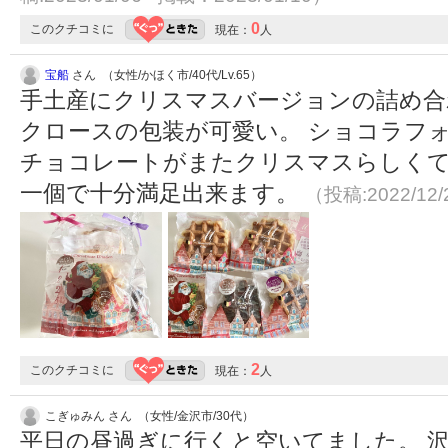
0
このクチコミに
現在：
人
宝船
さん （女性/かほく市/40代/Lv.65）
手土産にクリスマスバージョンの詰め合
クロースの包装が可愛い。 ショコラフ
チョコレートがまたクリスマスらしくて
一個で十分満足出来ます。
（投稿:2022/12
2
このクチコミに
現在：
人
こぎゅみん さん （女性/金沢市/30代）
平日の昼過ぎに行くと空いてました。 