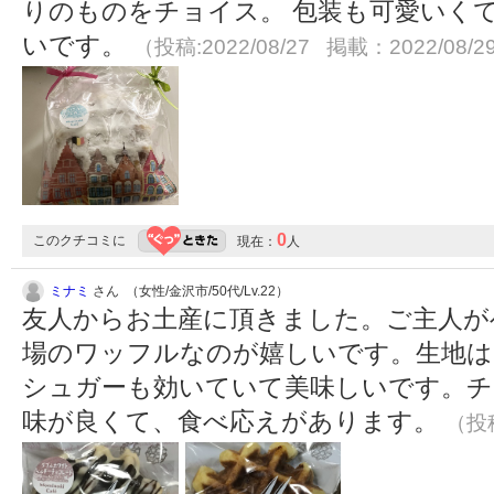
りのものをチョイス。 包装も可愛いく
いです。
（投稿:2022/08/27 掲載：2022/08/2
0
このクチコミに
現在：
人
ミナミ
さん （女性/金沢市/50代/Lv.22）
友人からお土産に頂きました。ご主人が
場のワッフルなのが嬉しいです。生地
シュガーも効いていて美味しいです。チ
味が良くて、食べ応えがあります。
（投稿