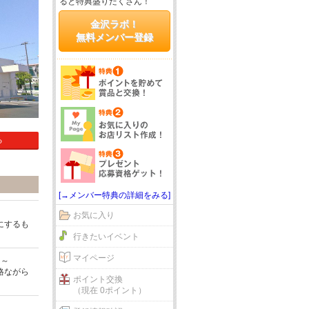
ると特典盛りだくさん！
金沢ラボ！
無料メンバー登録
る
[→メンバー特典の詳細をみる]
お気に入り
にするも
行きたいイベント
マイページ
ン～
格ながら
ポイント交換
（現在 0ポイント）