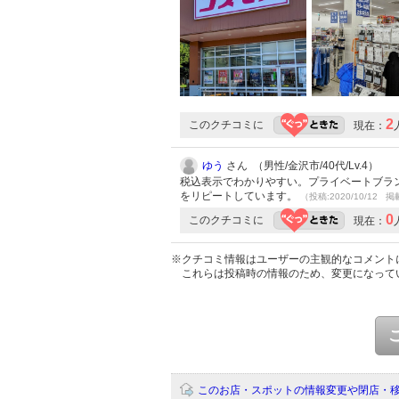
2
このクチコミに
現在：
ゆう
さん （男性/金沢市/40代/Lv.4）
税込表示でわかりやすい。プライベートブラ
をリピートしています。
（投稿:2020/10/12 掲
0
このクチコミに
現在：
※クチコミ情報はユーザーの主観的なコメント
これらは投稿時の情報のため、変更になって
このお店・スポットの情報変更や閉店・