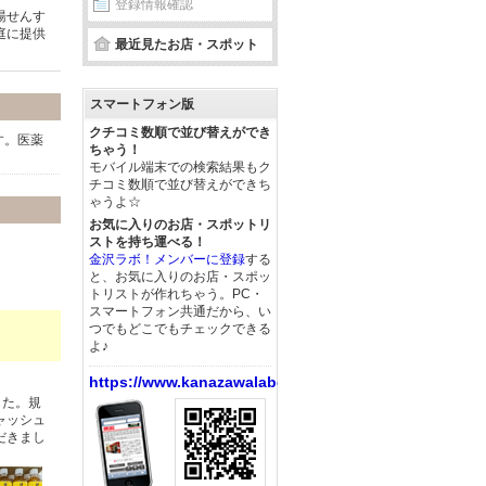
登録情報確認
湯せんす
庭に提供
最近見たお店・スポット
スマートフォン版
クチコミ数順で並び替えができ
す。医薬
ちゃう！
モバイル端末での検索結果もク
チコミ数順で並び替えができち
ゃうよ☆
お気に入りのお店・スポットリ
ストを持ち運べる！
金沢ラボ！メンバーに登録
する
と、お気に入りのお店・スポッ
トリストが作れちゃう。PC・
スマートフォン共通だから、い
つでもどこでもチェックできる
よ♪
https://www.kanazawalabo.net/
した。規
ャッシュ
だきまし