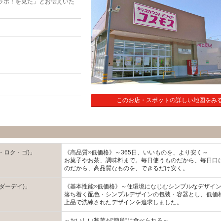
ラボ！を見た」とお伝えいた
このお店・スポットの詳しい地図をみ
・ロク・ゴ)」
《高品質×低価格》～365日、いいものを、より安く～
お菓子やお茶、調味料まで。毎日使うものだから、毎日口
のだから、高品質なものを、できるだけ安く。
ンダーデイ)」
《基本性能×低価格》～住環境になじむシンプルなデザイ
落ち着く配色・シンプルデザインの包装・容器とし、低価
上品で洗練されたデザインを追求しました。
～おいしい惣菜が“簡単”に食べられる～