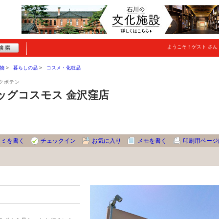
ようこそ！
ゲスト
さん
物
暮らしの品
コスメ・化粧品
クボテン
ッグコスモス 金沢窪店
コミを書く
チェックイン
お気に入り
メモを書く
印刷用ページ