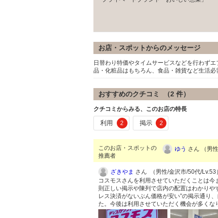
お店・スポットからのメッセージ
日替わり特価やタイムサービスなどを行わずエ
品・化粧品はもちろん、食品・雑貨など生活必
おすすめのクチコミ （
2
件）
クチコミからみる、このお店の特長
利用
掲示
2
2
このお店・スポットの
ゆう
さん （男性/
推薦者
ざきやま
さん （男性/金沢市/50代/Lv.53
コスモスさんを利用させていただくことは今
則正しい掲示や陳列で店内の配置はわかりや
レス決済がないぶん価格が安い”の掲示通り
た。今後は利用させていただく機会が多くな