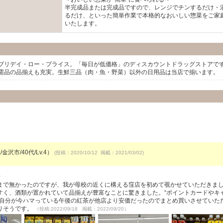
半完成品または完成品ですので、レンジでチンするだけ・
るだけ、といった簡単作業で本格的なおいしい惣菜をご家
いたします。
ブリデイ・ロー・プライス。「毎日が低価格」のディスカウントドラッグストアで
需品の品揃えも充実。生鮮三品（肉・魚・野菜）以外の日用品は当店で揃います。
金沢市/40代/Lv.4）
(投稿：2020/10/12 掲載：2021/03/02)
）
まで無かったのですが、我が母校の近くに構える窪店を初めて覗かせていただきま
すく、酒類が置かれていて品揃えが豊富なことに驚きました。“ポイントカードやキ
、自分が今ハマっている午後の紅茶が他店より安価だったのでまとめ買いさせていた
りそうです。
（投稿:2022/09/18 掲載：2022/09/20）