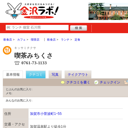
飲食店
カフェ
喫茶店
飲食店
ランチ
定食
キッサミチクサ
喫茶みちくさ
0761-73-1133
基本情報
クチコミ
写真
テイクアウト
クチコミを書く
チェックイン
じぶんのお気に入り:
メモ:
みんなのお気に入り:
住所
加賀市小菅波町1ｰ55
交通・アクセ
加賀温泉駅より徒歩1分