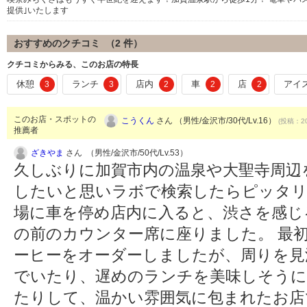
提供｣いたします
おすすめのクチコミ （
2
件）
クチコミからみる、このお店の特長
休憩
ランチ
店内
車
店
アイ
3
3
2
2
2
このお店・スポットの
こうくん
さん （男性/金沢市/30代/Lv.16）
(投稿：20
推薦者
ざきやま
さん （男性/金沢市/50代/Lv.53）
久しぶりに加賀市内の温泉や大聖寺周辺
したいと思いラボで検索したらピッタリ
場に車を停め店内に入ると、渋さを感じ
の前のカウンター席に座りました。 最
ーヒーをオーダーしましたが、周りを見
でいたり、遅めのランチを美味しそう
たりして、温かい雰囲気に包まれたお店