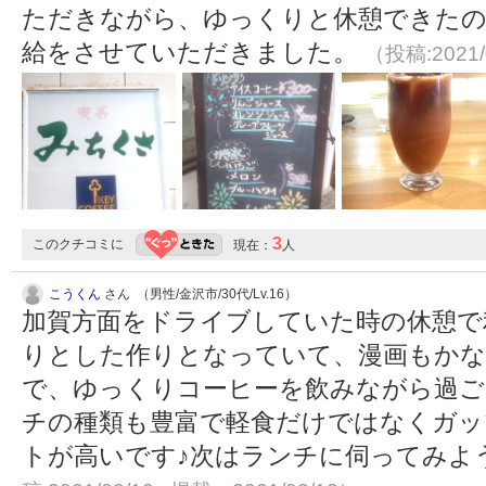
ただきながら、ゆっくりと休憩できたの
給をさせていただきました。
（投稿:2021/
3
このクチコミに
現在：
人
こうくん
さん （男性/金沢市/30代/Lv.16）
加賀方面をドライブしていた時の休憩で
りとした作りとなっていて、漫画もかな
で、ゆっくりコーヒーを飲みながら過
チの種類も豊富で軽食だけではなくガッ
トが高いです♪次はランチに伺ってみよ