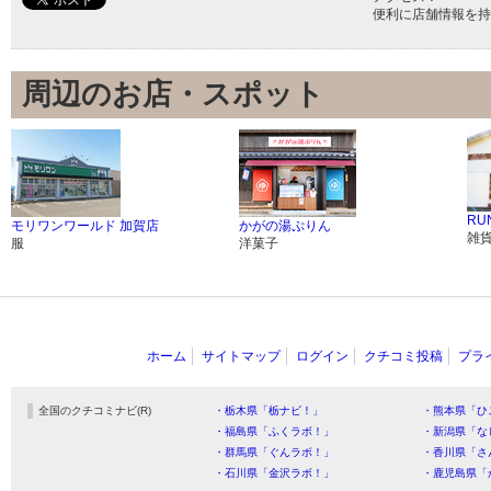
便利に店舗情報を持
周辺のお店・スポット
RU
モリワンワールド 加賀店
かがの湯ぷりん
雑
服
洋菓子
ホーム
サイトマップ
ログイン
クチコミ投稿
プラ
全国のクチコミナビ(R)
・栃木県「栃ナビ！」
・熊本県「ひ
・福島県「ふくラボ！」
・新潟県「な
・群馬県「ぐんラボ！」
・香川県「さ
・石川県「金沢ラボ！」
・鹿児島県「