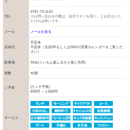
ス
0761-73-1133
TEL
※お問い合わせの際は「金沢ラボ！を見た」とお伝えいた
だければ幸いです。
メール
メールを送る
不定休
店休日
不定休（当店HPもしくはSNSの営業カレンダーをご覧くだ
さい）
駐車場
50台(くいもん家ふるさと様と共同)
席数
40席
[ランチ予算]
ご予算
650円 ～ 1,000円
サービス