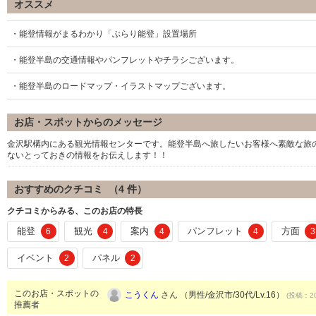
オススメ
・能登情報がまるわかり「ぶらり能登」設置場所
・能登半島の交通情報やパンフレットやチラシございます。
・能登半島のロードマップ・イラストマップございます。
お店・スポットからのメッセージ
金沢駅構内にある観光情報センターです。能登半島へ旅したいお客様へ素敵な旅
ないとっておきの情報をお伝えします！！
おすすめのクチコミ （
4
件）
クチコミからみる、このお店の特長
能登
観光
案内
パンフレット
方面
6
4
4
4
3
イベント
パネル
2
2
このお店・スポットの
こうくん
さん （男性/金沢市/30代/Lv.16）
(投稿：20
推薦者