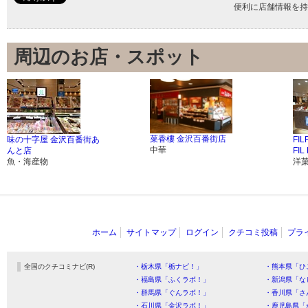
便利に店舗情報を持
周辺のお店・スポット
菜香樓 金沢百番街店
味の十字屋 金沢百番街あ
FILF
中華
んと店
FI
魚・海産物
洋
ホーム
サイトマップ
ログイン
クチコミ投稿
プラ
全国のクチコミナビ(R)
・栃木県「栃ナビ！」
・熊本県「ひ
・福島県「ふくラボ！」
・新潟県「な
・群馬県「ぐんラボ！」
・香川県「さ
・石川県「金沢ラボ！」
・鹿児島県「