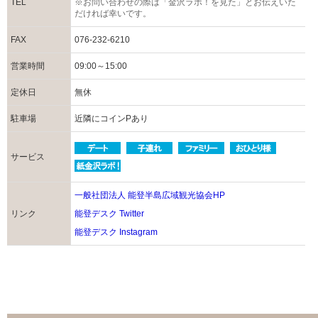
TEL
※お問い合わせの際は「金沢ラボ！を見た」とお伝えいた
だければ幸いです。
FAX
076-232-6210
営業時間
09:00～15:00
定休日
無休
駐車場
近隣にコインPあり
サービス
一般社団法人 能登半島広域観光協会HP
リンク
能登デスク Twitter
能登デスク Instagram