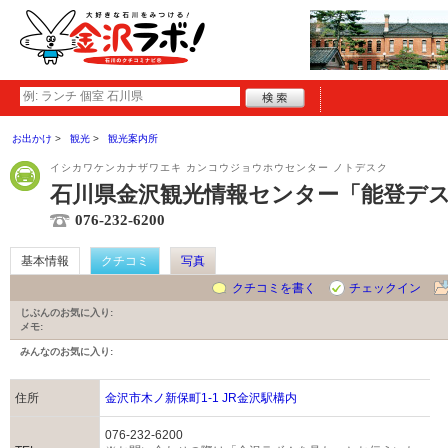
お出かけ
観光
観光案内所
イシカワケンカナザワエキ カンコウジョウホウセンター ノトデスク
石川県金沢観光情報センター「能登デ
076-232-6200
基本情報
クチコミ
写真
クチコミを書く
チェックイン
じぶんのお気に入り:
メモ:
みんなのお気に入り:
住所
金沢市木ノ新保町1-1 JR金沢駅構内
076-232-6200