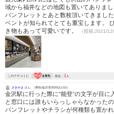
域から福井などの地図も置いてありまし
パンフレットとあと数枚頂いてきました
ベントが知られてとても重宝します。 
き物もあって可愛いです。
（投稿:2021/12
2
このクチコミに
現在：
人
ざきやま
さん （男性/金沢市/50代/Lv.53）
金沢駅に行った際に“能登”の文字が目
と窓口には誰もいらっしゃらなかったの
パンフレットやチラシが何種類も置かれ