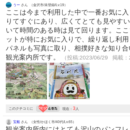
うー
さん （金沢市/未登録/Lv.19）
ここは今まで利用した中で一番お気に入
りてすぐにあり、広くてとても見やすい
いて時間のある時は見て回ります。ここ
ットが特にお気に入りで、繰り返し利用
パネルも写真に取り、相撲好きな知り合
観光案内所です。
（投稿:2023/06/29 掲載：2
3
このクチコミに
現在：
人
宝船
さん （女性/かほく市/40代/Lv.65）
観光案内所内にはとても沢山のパンフレ