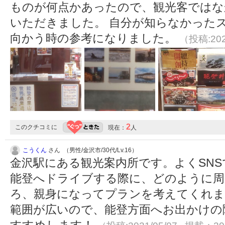
ものが何点かあったので、観光客ではな
いただきました。 自分が知らなかった
向かう時の参考になりました。
（投稿:202
2
このクチコミに
現在：
人
こうくん
さん （男性/金沢市/30代/Lv.16）
金沢駅にある観光案内所です。よくSN
能登へドライブする際に、どのように周
ろ、親身になってプランを考えてくれま
範囲が広いので、能登方面へお出かけの