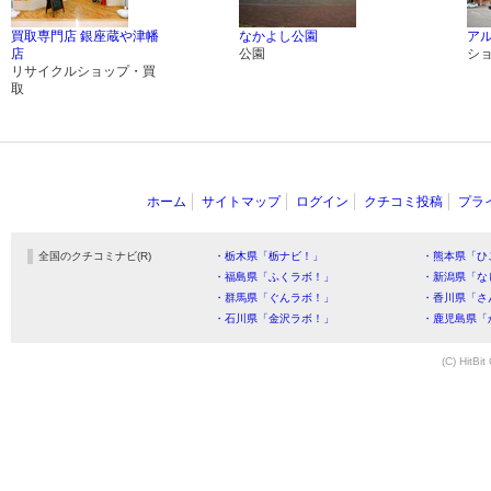
買取専門店 銀座蔵や津幡
なかよし公園
ア
店
公園
シ
リサイクルショップ・買
取
ホーム
サイトマップ
ログイン
クチコミ投稿
プラ
全国のクチコミナビ(R)
・栃木県「栃ナビ！」
・熊本県「ひ
・福島県「ふくラボ！」
・新潟県「な
・群馬県「ぐんラボ！」
・香川県「さ
・石川県「金沢ラボ！」
・鹿児島県「
(C) HitBit