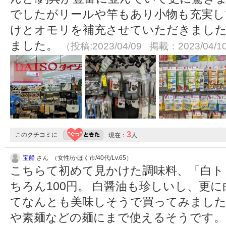
でしたがリールや竿もあり小物も充実し
けとオモリを補充させていただきました
ました。
（投稿:2023/04/09 掲載：2023/04/1
3
このクチコミに
現在：
人
宝船
さん （女性/かほく市/40代/Lv.65）
こちらて初めて見かけた調味料、「白ト
ちろん100円。 白醤油も珍しいし、更
てなんとも美味しそうで買ってみました
や素麺などの麺にまで使えるそうです。