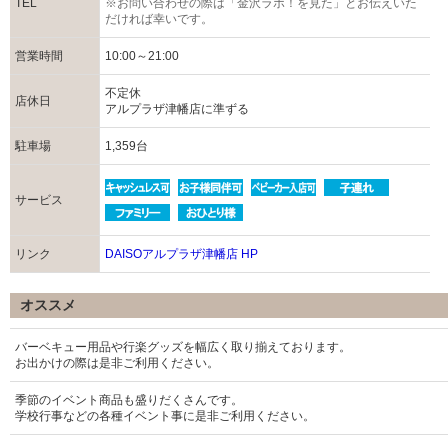
TEL
※お問い合わせの際は「金沢ラボ！を見た」とお伝えいた
だければ幸いです。
営業時間
10:00～21:00
不定休
店休日
アルプラザ津幡店に準ずる
駐車場
1,359台
サービス
リンク
DAISOアルプラザ津幡店 HP
オススメ
バーベキュー用品や行楽グッズを幅広く取り揃えております。
お出かけの際は是非ご利用ください。
季節のイベント商品も盛りだくさんです。
学校行事などの各種イベント事に是非ご利用ください。