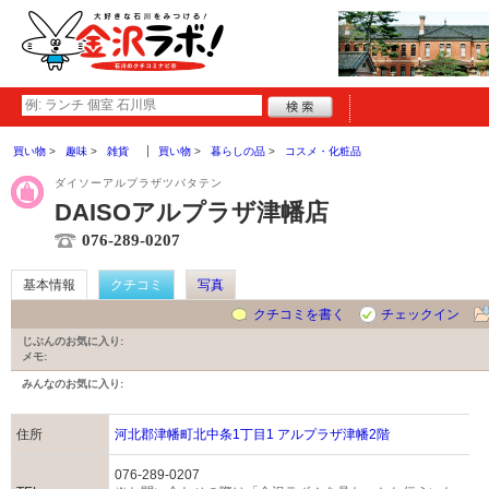
買い物
趣味
雑貨
買い物
暮らしの品
コスメ・化粧品
ダイソーアルプラザツバタテン
DAISOアルプラザ津幡店
076-289-0207
基本情報
クチコミ
写真
クチコミを書く
チェックイン
じぶんのお気に入り:
メモ:
みんなのお気に入り:
住所
河北郡津幡町北中条1丁目1 アルプラザ津幡2階
076-289-0207