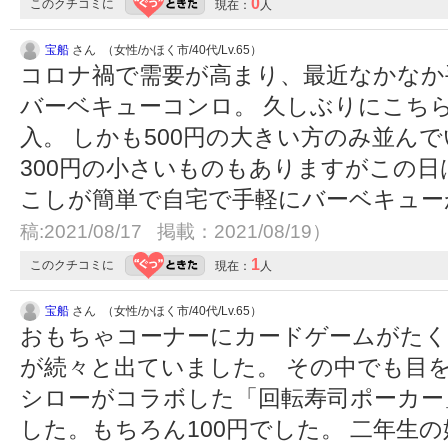
0
このクチコミに
現在：
人
宝船
さん （女性/かほく市/40代/Lv.65）
コロナ禍で需要が高まり、最近なかなか
バーベキューコンロ。 久しぶりにこち
入。 しかも500円の大きい方のみ並ん
300円の小さいものもありますがこの日
こしが簡単で自宅で手軽にバーベキュー
稿:2021/08/17 掲載：2021/08/19）
1
このクチコミに
現在：
人
宝船
さん （女性/かほく市/40代/Lv.65）
おもちゃコーナーにカードゲームがたく
が続々と出ていました。 その中でも目
シローがコラボした「回転寿司ポーカー
した。もちろん100円でした。 二年生