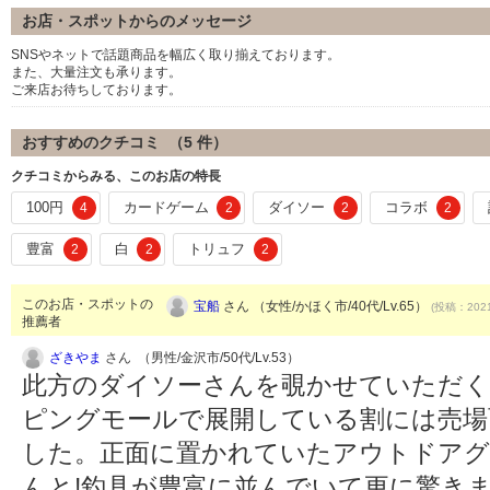
お店・スポットからのメッセージ
SNSやネットで話題商品を幅広く取り揃えております。
また、大量注文も承ります。
ご来店お待ちしております。
おすすめのクチコミ （
5
件）
クチコミからみる、このお店の特長
100円
カードゲーム
ダイソー
コラボ
4
2
2
2
豊富
白
トリュフ
2
2
2
このお店・スポットの
宝船
さん （女性/かほく市/40代/Lv.65）
(投稿：2021
推薦者
ざきやま
さん （男性/金沢市/50代/Lv.53）
此方のダイソーさんを覗かせていただ
ピングモールで展開している割には売場
した。正面に置かれていたアウトドアグ
んと!釣具が豊富に並んでいて更に驚きま