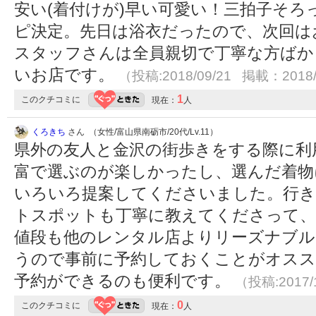
安い(着付けが)早い可愛い！三拍子そ
ピ決定。先日は浴衣だったので、次回はお
スタッフさんは全員親切で丁寧な方ばか
いお店です。
（投稿:2018/09/21 掲載：2018/
1
このクチコミに
現在：
人
くろきち
さん （女性/富山県南砺市/20代/Lv.11）
県外の友人と金沢の街歩きをする際に利
富で選ぶのが楽しかったし、選んだ着物
いろいろ提案してくださいました。行
トスポットも丁寧に教えてくださって、
値段も他のレンタル店よりリーズナブル
うので事前に予約しておくことがオスス
予約ができるのも便利です。
（投稿:2017/
0
このクチコミに
現在：
人