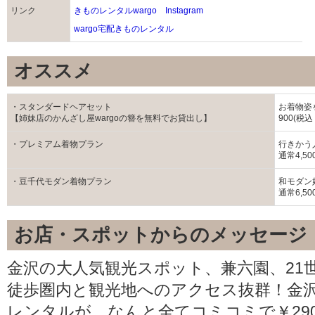
リンク
きものレンタルwargo Instagram
wargo宅配きものレンタル
オススメ
・スタンダードヘアセット
お着物姿
【姉妹店のかんざし屋wargoの簪を無料でお貸出し】
900(税込
・プレミアム着物プラン
行きかう
通常4,5
・豆千代モダン着物プラン
和モダン
通常6,50
お店・スポットからのメッセージ
金沢の大人気観光スポット、兼六園、21
徒歩圏内と観光地へのアクセス抜群！金
レンタルが、なんと全てコミコミで￥29