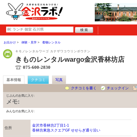
お出かけ
体験・見学
着物レンタル
キモノレンタルワーゴ カナザワコウリンボウテン
きものレンタルwargo金沢香林坊店
075-600-2830
基本情報
クチコミ
写真
クチコミを書く
チェックイン
じぶんのお気に入り:
メモ:
みんなのお気に入り:
金沢市香林坊2丁目1-1
住所
香林坊東急スクエアGF せせらぎ通り沿い