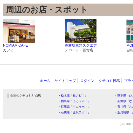
周辺のお店・スポット
NOMIAM CAFE
香林坊東急スクエア
MO
カフェ
デパート・百貨店
自
ホーム
サイトマップ
ログイン
クチコミ投稿
プラ
全国のクチコミナビ(R)
・栃木県「栃ナビ！」
・熊本県「ひ
・福島県「ふくラボ！」
・新潟県「な
・群馬県「ぐんラボ！」
・香川県「さ
・石川県「金沢ラボ！」
・鹿児島県「
(C) HitBit