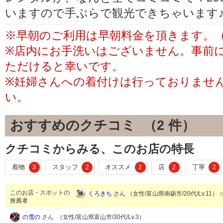
いますので手ぶらで観光できちゃいます
※早朝のご利用は早朝料金を頂きます。（
※店内にお手洗いはございません。事前
ただけると幸いです。
※妊婦さんへの着付けは行っておりませ
い。
おすすめのクチコミ （
2
件）
クチコミからみる、このお店の特長
着物
スタッフ
オススメ
店
丁寧
3
2
2
2
2
このお店・スポットの
くろきち
さん （女性/富山県南砺市/20代/Lv.11）
(
推薦者
の雪の
さん （女性/富山県富山市/30代/Lv.3）