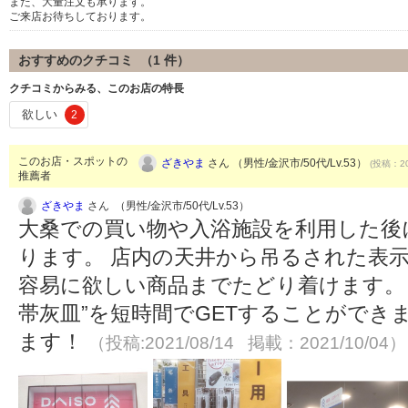
また、大量注文も承ります。
ご来店お待ちしております。
おすすめのクチコミ （
1
件）
クチコミからみる、このお店の特長
欲しい
2
このお店・スポットの
ざきやま
さん （男性/金沢市/50代/Lv.53）
(投稿：20
推薦者
ざきやま
さん （男性/金沢市/50代/Lv.53）
大桑での買い物や入浴施設を利用した後
ります。 店内の天井から吊るされた表示
容易に欲しい商品までたどり着けます。
帯灰皿”を短時間でGETすることができ
ます！
（投稿:2021/08/14 掲載：2021/10/04）