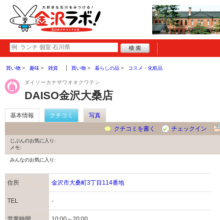
買い物
趣味
雑貨
買い物
暮らしの品
コスメ・化粧品
ダイソーカナザワオオクワテン
DAISO金沢大桑店
基本情報
クチコミ
写真
クチコミを書く
チェックイン
じぶんのお気に入り:
メモ:
みんなのお気に入り:
住所
金沢市大桑町3丁目114番地
TEL
-
営業時間
10:00～20:00