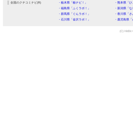
全国のクチコミナビ(R)
・栃木県「栃ナビ！」
・熊本県「ひ
・福島県「ふくラボ！」
・新潟県「な
・群馬県「ぐんラボ！」
・香川県「さ
・石川県「金沢ラボ！」
・鹿児島県「
(C) HitBit