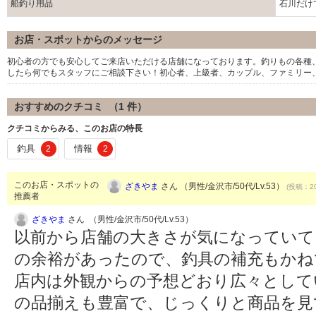
船釣り用品
石川だけ
お店・スポットからのメッセージ
初心者の方でも安心してご来店いただける店舗になっております。釣りもの各種
したら何でもスタッフにご相談下さい！初心者、上級者、カップル、ファミリー
おすすめのクチコミ （
1
件）
クチコミからみる、このお店の特長
釣具
情報
2
2
このお店・スポットの
ざきやま
さん （男性/金沢市/50代/Lv.53）
(投稿：20
推薦者
ざきやま
さん （男性/金沢市/50代/Lv.53）
以前から店舗の大きさが気になっていて
の余裕があったので、釣具の補充もかね
店内は外観からの予想どおり広々として
の品揃えも豊富で、じっくりと商品を見