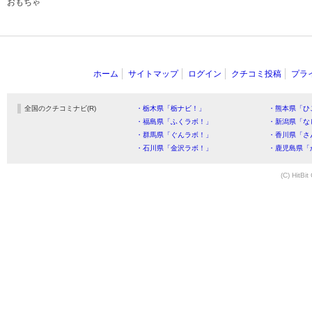
おもちゃ
ホーム
サイトマップ
ログイン
クチコミ投稿
プラ
全国のクチコミナビ(R)
・栃木県「栃ナビ！」
・熊本県「ひ
・福島県「ふくラボ！」
・新潟県「な
・群馬県「ぐんラボ！」
・香川県「さ
・石川県「金沢ラボ！」
・鹿児島県「
(C) HitBit