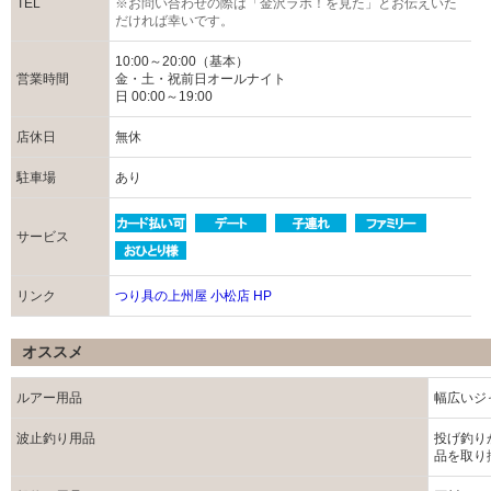
TEL
※お問い合わせの際は「金沢ラボ！を見た」とお伝えいた
だければ幸いです。
10:00～20:00（基本）
営業時間
金・土・祝前日オールナイト
日 00:00～19:00
店休日
無休
駐車場
あり
サービス
リンク
つり具の上州屋 小松店 HP
オススメ
ルアー用品
幅広いジ
波止釣り用品
投げ釣り
品を取り