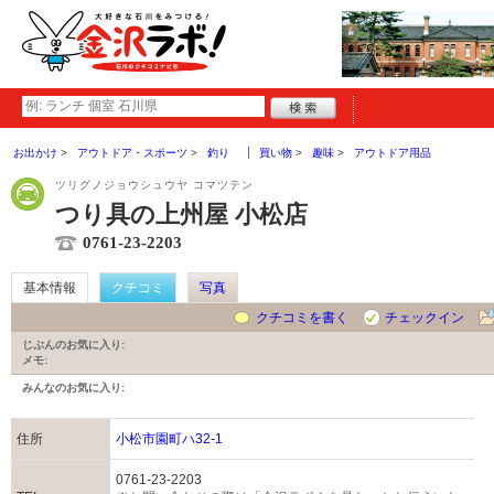
お出かけ
アウトドア・スポーツ
釣り
買い物
趣味
アウトドア用品
ツリグノジョウシュウヤ コマツテン
つり具の上州屋 小松店
0761-23-2203
基本情報
クチコミ
写真
クチコミを書く
チェックイン
じぶんのお気に入り:
メモ:
みんなのお気に入り:
住所
小松市園町ハ32-1
0761-23-2203