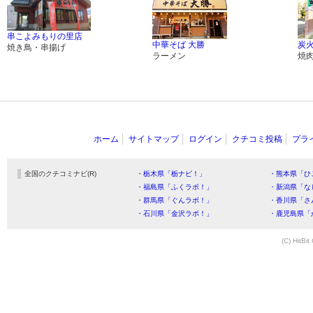
串こよみもりの里店
中華そば 大勝
炭火
焼き鳥・串揚げ
ラーメン
焼
ホーム
サイトマップ
ログイン
クチコミ投稿
プラ
全国のクチコミナビ(R)
・栃木県「栃ナビ！」
・熊本県「ひ
・福島県「ふくラボ！」
・新潟県「な
・群馬県「ぐんラボ！」
・香川県「さ
・石川県「金沢ラボ！」
・鹿児島県「
(C) HitBit