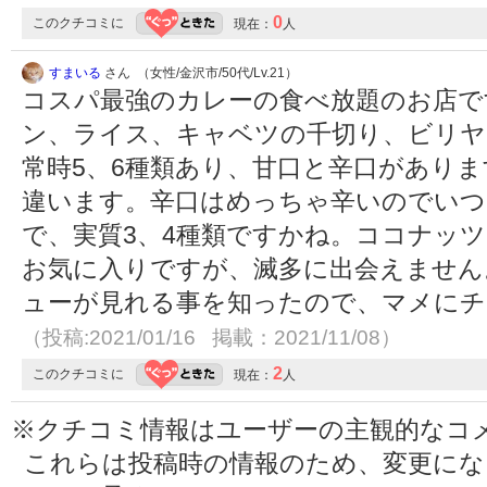
0
このクチコミに
現在：
人
すまいる
さん （女性/金沢市/50代/Lv.21）
コスパ最強のカレーの食べ放題のお店で
ン、ライス、キャベツの千切り、ビリヤ
常時5、6種類あり、甘口と辛口があり
違います。辛口はめっちゃ辛いのでいつ
で、実質3、4種類ですかね。ココナッ
お気に入りですが、滅多に出会えません。最
ューが見れる事を知ったので、マメにチ
（投稿:2021/01/16 掲載：2021/11/08）
2
このクチコミに
現在：
人
※クチコミ情報はユーザーの主観的なコ
これらは投稿時の情報のため、変更に