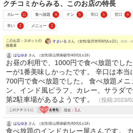
クチコミからみる、このお店の特長
カレー
食べ放題
ナン
辛口
甘口
11
9
5
5
4
辛い
メニュー
2
2
このお店・スポットの
すまいる
さん （女性/金沢市/50代/Lv.21）
(投稿：20
推薦者
はなゆき
さん （女性/富山県南砺市/40代/Lv.18）
お昼の利用で、1000円で食べ放題でし
ーが1番美味しかったです。 辛口は本
700円で食べ放題でした。 食べ放題メ
ン、インド風ピラフ、カレー、サラダで
第2駐車場があるようです。
（投稿:2023/0
1
このクチコミに
現在：
人
はなゆき
さん （女性/富山県南砺市/40代/Lv.18）
食べ放題のインドカレー屋さんです。 