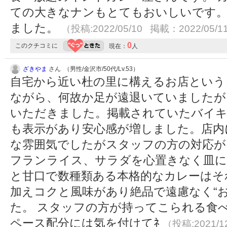
ての大きなナンもとてもおいしいです。
ました。
（投稿:2022/05/10 掲載：2022/05/1
0
このクチコミに
現在：
人
ざきやま
さん （男性/金沢市/50代/Lv.53）
自宅から近い杜の里に構えるお店という
ながら、何故か足が遠退いていましたが
いただきました。掲載されていたバイキ
も表示があり安心感が増しました。店内
な雰囲気でしたがスタッフの方の対応が
フランライス、サラダを心置きなく皿に
と甘口で数種類ある本格的なカレーはそ
加えコクと風味があり絶品で遠慮なく“
た。 スタッフの方が持ってこられる食べ
ペース配分には気を付けてﾈ
（投稿:2021/1