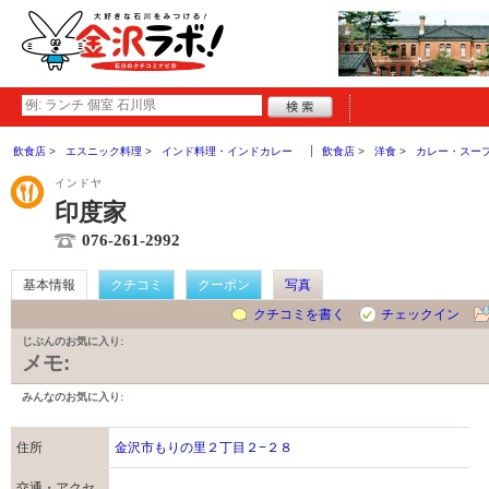
飲食店
エスニック料理
インド料理・インドカレー
飲食店
洋食
カレー・スー
インドヤ
印度家
076-261-2992
基本情報
クチコミ
クーポン
写真
クチコミを書く
チェックイン
じぶんのお気に入り:
メモ:
みんなのお気に入り:
住所
金沢市もりの里２丁目２−２８
交通・アクセ