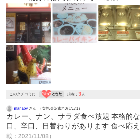
3
このクチコミに
現在：
人
manaby
さん （女性/金沢市/40代/Lv.1）
カレー、ナン、サラダ食べ放題 本格的な
口、辛口、日替わりがあります 食べ応
載：2021/11/08）