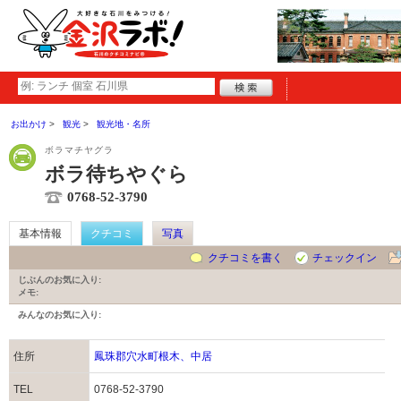
お出かけ
観光
観光地・名所
ボラマチヤグラ
ボラ待ちやぐら
0768-52-3790
基本情報
クチコミ
写真
クチコミを書く
チェックイン
じぶんのお気に入り:
メモ:
みんなのお気に入り:
住所
鳳珠郡穴水町根木、中居
TEL
0768-52-3790