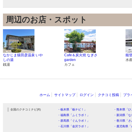
周辺のお店・スポット
なかじま猿田彦温泉 いや
Cafe＆炭火焼 なぎさ
能登
しの湯
garden
水
銭湯
カフェ
ホーム
サイトマップ
ログイン
クチコミ投稿
プラ
全国のクチコミナビ(R)
・栃木県「栃ナビ！」
・熊本県「ひ
・福島県「ふくラボ！」
・新潟県「な
・群馬県「ぐんラボ！」
・香川県「さ
・石川県「金沢ラボ！」
・鹿児島県「