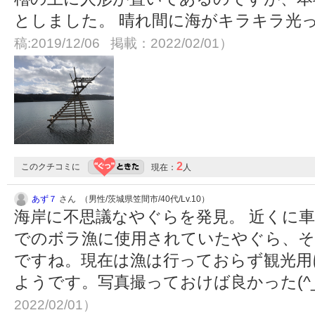
としました。 晴れ間に海がキラキラ光
稿:2019/12/06 掲載：2022/02/01）
2
このクチコミに
現在：
人
あず７
さん （男性/茨城県笠間市/40代/Lv.10）
海岸に不思議なやぐらを発見。 近くに
でのボラ漁に使用されていたやぐら、
ですね。現在は漁は行っておらず観光用
ようです。写真撮っておけば良かった(^_^
2022/02/01）