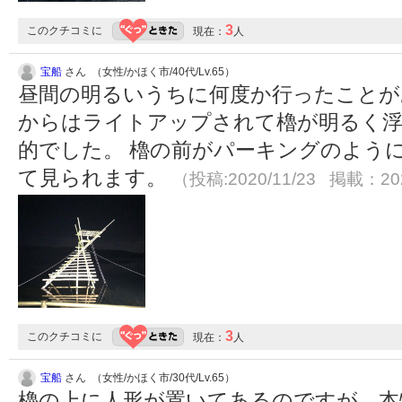
3
このクチコミに
現在：
人
宝船
さん （女性/かほく市/40代/Lv.65）
昼間の明るいうちに何度か行ったことが
からはライトアップされて櫓が明るく
的でした。 櫓の前がパーキングのよう
て見られます。
（投稿:2020/11/23 掲載：202
3
このクチコミに
現在：
人
宝船
さん （女性/かほく市/30代/Lv.65）
櫓の上に人形が置いてあるのですが、本