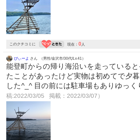
0
このクチコミに
現在：
人
ぴぃーよ
さん （男性/金沢市/30代/Lv.41）
能登町からの帰り海沿いを走っていると
たことがあったけど実物は初めてで夕暮
した^_^ 目の前には駐車場もありゆっ
稿:2022/03/05 掲載：2022/03/07）