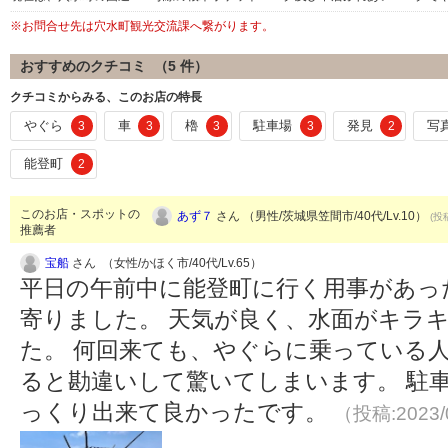
※お問合せ先は穴水町観光交流課へ繋がります。
おすすめのクチコミ （
5
件）
クチコミからみる、このお店の特長
やぐら
車
櫓
駐車場
発見
写
3
3
3
3
2
能登町
2
このお店・スポットの
あず７
さん （男性/茨城県笠間市/40代/Lv.10）
(投
推薦者
宝船
さん （女性/かほく市/40代/Lv.65）
平日の午前中に能登町に行く用事があっ
寄りました。 天気が良く、水面がキラ
た。 何回来ても、やぐらに乗っている
ると勘違いして驚いてしまいます。 駐
っくり出来て良かったです。
（投稿:2023/