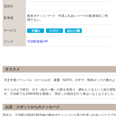
店休日
根木ポケットパーク、中居ふれあいパークの駐車場をご利
駐車場
用下さい。
サービス
リンク
穴水町役場 HP
オススメ
天文学者パーシバル・ローエルが、著書「NOTO」の中で、怪鳥ロックの巣の
やぐらの上で終日、ボラ（魚の一種）の群を見張り、網をたぐるという魚の習性
が、穴水町でも1996年秋を最後に、現在この漁法を行う者はいなくなりました
お店・スポットからのメッセージ
現在は、穴水町の国道249号線の根木ポケットパーク及び中居ふれあいパークで