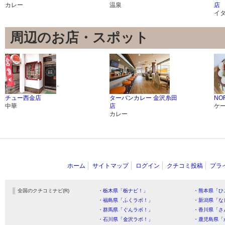
カレー
温泉
店
イ
周辺のお店・スポット
チュー西金店
ターバンカレー 金沢糸田
NO
中華
店
ケ
カレー
ホーム
サイトマップ
ログイン
クチコミ投稿
プラ
全国のクチコミナビ(R)
・栃木県「栃ナビ！」
・熊本県「ひ
・福島県「ふくラボ！」
・新潟県「な
・群馬県「ぐんラボ！」
・香川県「さ
・石川県「金沢ラボ！」
・鹿児島県「