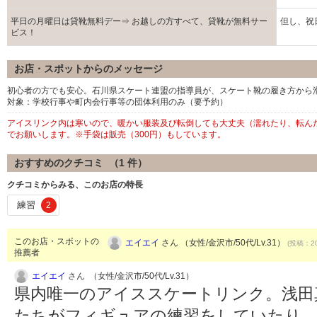
平日の月曜日は貸靴無料デー⇒ お越しの方すべて、貸靴が無料サー
但し、祝日
ビス！
お店・スポットからのメッセージ
初心者の方でも安心。石川県スケート連盟の指導員が、スケート靴の履き方から
対象：学校行事や町内会行事等の団体利用のみ（要予約）
アイスリンク内は寒いので、暖かい服装及び転倒しても大丈夫（濡れたり、転ん
でお願いします。※手袋は販売（300円）もしています。
おすすめのクチコミ （
1
件）
クチコミからみる、このお店の特長
練習
2
このお店・スポットの
エイエイ
さん （女性/金沢市/50代/Lv.31）
(投稿：20
推薦者
エイエイ
さん （女性/金沢市/50代/Lv.31）
県内唯一のアイススケートリンク。浅田
たちがフィギュアの練習をしていたり、