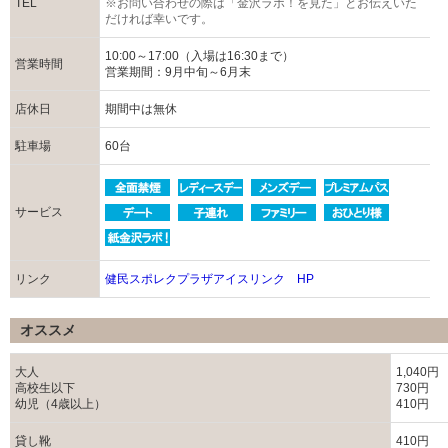
TEL
※お問い合わせの際は「金沢ラボ！を見た」とお伝えいた
だければ幸いです。
10:00～17:00（入場は16:30まで）
営業時間
営業期間：9月中旬～6月末
店休日
期間中は無休
駐車場
60台
サービス
リンク
健民スポレクプラザアイスリンク HP
オススメ
大人
1,040円
高校生以下
730円
幼児（4歳以上）
410円
貸し靴
410円