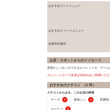
おすすめフードメニュー
おすすめスイーツメニュー
自家焙煎珈琲
お店・スポットからのメッセージ
昔懐かしい占いのできるルーレットや、ゲーム
クレジットカード決済はVISAのみご利用いた
おすすめのクチコミ （
2
件）
クチコミからみる、このお店の特長
チーズ
美味しい
雰囲気
4
4
コーヒー
2