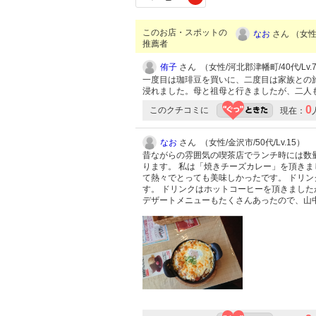
このお店・スポットの
なお
さん （女性/
推薦者
侑子
さん （女性/河北郡津幡町/40代/Lv.
一度目は珈琲豆を買いに、二度目は家族との
浸れました。母と祖母と行きましたが、二人
0
このクチコミに
現在：
なお
さん （女性/金沢市/50代/Lv.15）
昔ながらの雰囲気の喫茶店でランチ時には数
ります。 私は「焼きチーズカレー」を頂きま
て熱々でとっても美味しかったです。 ドリ
す。 ドリンクはホットコーヒーを頂きました
デザートメニューもたくさんあったので、山