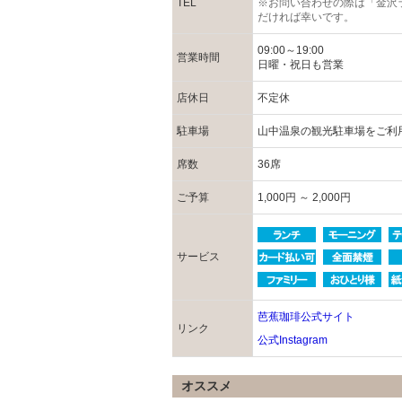
TEL
※お問い合わせの際は「金沢
だければ幸いです。
09:00～19:00
営業時間
日曜・祝日も営業
店休日
不定休
駐車場
山中温泉の観光駐車場をご利
席数
36席
ご予算
1,000円 ～ 2,000円
サービス
芭蕉珈琲公式サイト
リンク
公式Instagram
オススメ