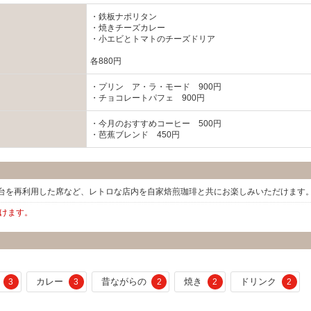
・鉄板ナポリタン
・焼きチーズカレー
・小エビとトマトのチーズドリア
各880円
・プリン ア・ラ・モード 900円
・チョコレートパフェ 900円
・今月のおすすめコーヒー 500円
・芭蕉ブレンド 450円
台を再利用した席など、レトロな店内を自家焙煎珈琲と共にお楽しみいただけます
だけます。
カレー
昔ながらの
焼き
ドリンク
3
3
2
2
2