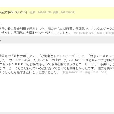
金沢市/50代/Lv.15）
(投稿：2020/11/20 掲載：2022/10/19)
7）
旅行の時に飲食利用で行きました。 昔ながらの純喫茶の雰囲気で、ノスタルジック
も懐かしい雰囲気に大満足だったと話していました。
（投稿:2023/06/17 掲載：2023/0
人
量限定で「鉄板ナポリタン」「小海老とトマトのチーズドリア」「焼きチーズカレ
した。 ウインナーの入った濃いカレーの上に、たっぷりのチーズと真ん中には卵が
ンクセット１０８０円とお値段もとっても良心的でサラダとコーヒーゼリーも美味し
がコーヒーにもこだわっているだけあってとっても美味しかったです。 他にも美味
中に行ったら是非また行こうと思いました。
（投稿:2020/11/20 掲載：2022/10/19）