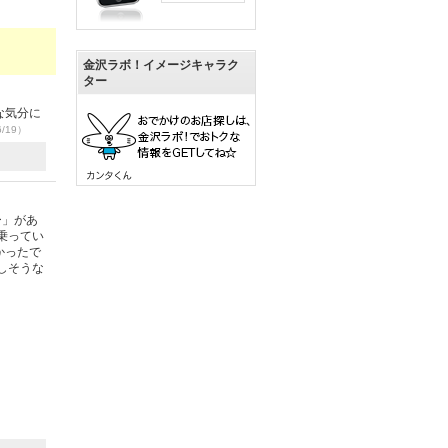
金沢ラボ！イメージキャラク
ター
な気分に
6/19）
ー」があ
乗ってい
かったで
しそうな