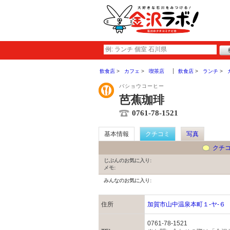
飲食店
カフェ
喫茶店
飲食店
ランチ
バショウコーヒー
芭蕉珈琲
0761-78-1521
基本情報
クチコミ
写真
クチ
じぶんのお気に入り:
メモ:
みんなのお気に入り:
住所
加賀市山中温泉本町１-ヤ-６
0761-78-1521