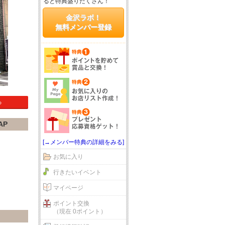
ると特典盛りだくさん！
金沢ラボ！
無料メンバー登録
る
AP
[→メンバー特典の詳細をみる]
お気に入り
行きたいイベント
マイページ
ポイント交換
（現在 0ポイント）