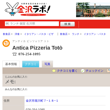
飲食店
洋食
イタリアン・パスタ・ピザ
飲食店
ランチ
イタリアン・パスタ
アンティカ ピッツェリア トト
Antica Pizzeria Totò
076-254-1095
基本情報
クチコミ
写真
クチコミを書く
チェックイン
じぶんのお気に入り:
メモ:
みんなのお気に入り:
住所
金沢市堀川町７−１８−１
076-254-1095