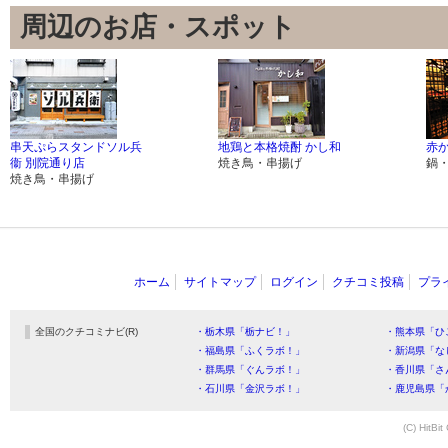
周辺のお店・スポット
串天ぷらスタンドソル兵
地鶏と本格焼酎 かし和
赤か
衞 別院通り店
焼き鳥・串揚げ
鍋
焼き鳥・串揚げ
ホーム
サイトマップ
ログイン
クチコミ投稿
プラ
全国のクチコミナビ(R)
・栃木県「栃ナビ！」
・熊本県「ひ
・福島県「ふくラボ！」
・新潟県「な
・群馬県「ぐんラボ！」
・香川県「さ
・石川県「金沢ラボ！」
・鹿児島県「
(C) HitBit