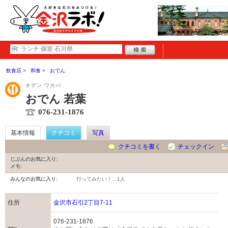
飲食店
和食
おでん
オデン ワカバ
おでん 若葉
076-231-1876
基本情報
クチコミ
写真
クチコミを書く
チェックイン
じぶんのお気に入り:
メモ:
みんなのお気に入り:
行ってみたい！…
1人
住所
金沢市石引2丁目7-11
076-231-1876