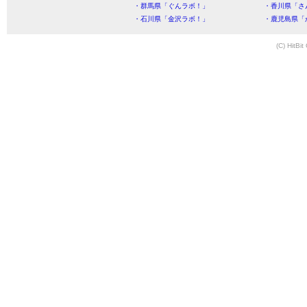
・群馬県「ぐんラボ！」
・香川県「さ
・石川県「金沢ラボ！」
・鹿児島県「
(C) HitBit