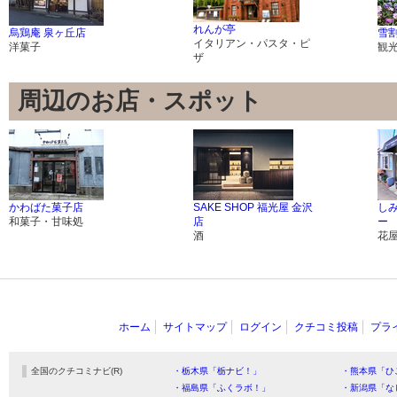
れんが亭
烏鶏庵 泉ヶ丘店
雪
イタリアン・パスタ・ピ
洋菓子
観
ザ
周辺のお店・スポット
かわばた菓子店
SAKE SHOP 福光屋 金沢
し
和菓子・甘味処
店
ー
酒
花
ホーム
サイトマップ
ログイン
クチコミ投稿
プラ
全国のクチコミナビ(R)
・栃木県「栃ナビ！」
・熊本県「ひ
・福島県「ふくラボ！」
・新潟県「な