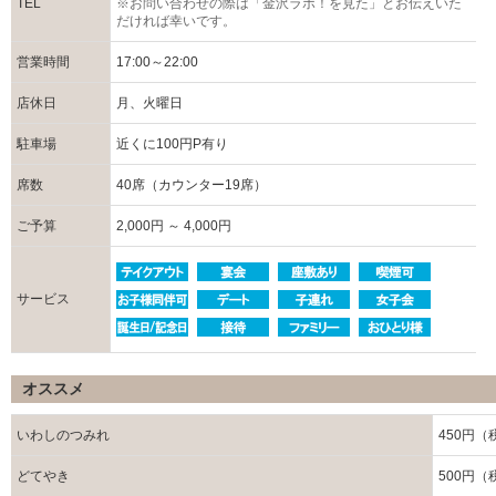
TEL
※お問い合わせの際は「金沢ラボ！を見た」とお伝えいた
だければ幸いです。
営業時間
17:00～22:00
店休日
月、火曜日
駐車場
近くに100円P有り
席数
40席（カウンター19席）
ご予算
2,000円 ～ 4,000円
サービス
オススメ
いわしのつみれ
450円（
どてやき
500円（