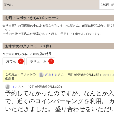
茶めし
250円（
お店・スポットからのメッセージ
金沢市石引の商店街の中にある昔ながらのおでん屋さん。創業は昭和10年、長
です。
自慢の出汁で煮込んだ豊富なおでん種をご用意してお待ちしております。
おすすめのクチコミ （
3
件）
クチコミからみる、このお店の特長
おでん
ボリューム
2
2
このお店・スポットの
ざきやま
さん （男性/金沢市/40代/Lv.53）
(投稿：20
推薦者
ひい
さん （女性/金沢市/30代/Lv.20）
予約してなかったのですが、なんとか入
で、近くのコインパーキングを利用。 
いただきました。 盛り合わせをいただ