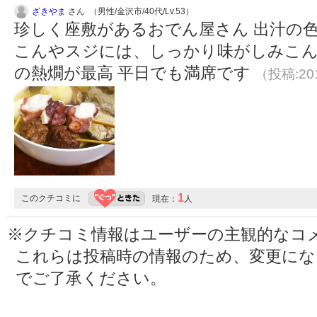
ざきやま
さん （男性/金沢市/40代/Lv.53）
珍しく座敷があるおでん屋さん 出汁の
こんやスジには、しっかり味がしみこ
の熱燗が最高 平日でも満席です
（投稿:201
1
このクチコミに
現在：
人
※クチコミ情報はユーザーの主観的なコ
これらは投稿時の情報のため、変更に
でご了承ください。