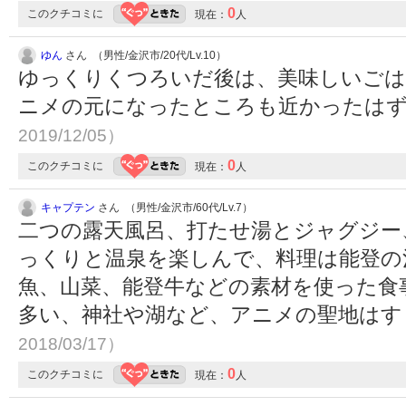
0
このクチコミに
現在：
人
ゆん
さん （男性/金沢市/20代/Lv.10）
ゆっくりくつろいだ後は、美味しいごは
ニメの元になったところも近かったは
2019/12/05）
0
このクチコミに
現在：
人
キャプテン
さん （男性/金沢市/60代/Lv.7）
二つの露天風呂、打たせ湯とジャグジー
っくりと温泉を楽しんで、料理は能登の
魚、山菜、能登牛などの素材を使った食
多い、神社や湖など、アニメの聖地は
2018/03/17）
0
このクチコミに
現在：
人