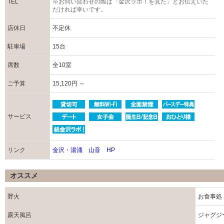
TEL
※お問い合わせの際は「金沢ラボ！を見た」とお伝えいた
だければ幸いです。
店休日
不定休
駐車場
15台
席数
全10室
ご予算
15,120円 ～
サービス
リンク
金沢・湯涌 山音 HP
オススメ
野火
お食事処
露天風呂
ジャグジ