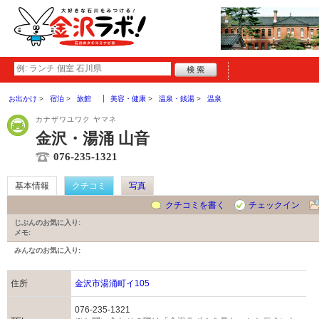
お出かけ
宿泊
旅館
美容・健康
温泉・銭湯
温泉
カナザワユワク ヤマネ
金沢・湯涌 山音
076-235-1321
基本情報
クチコミ
写真
クチコミを書く
チェックイン
じぶんのお気に入り:
メモ:
みんなのお気に入り:
住所
金沢市湯涌町イ105
076-235-1321