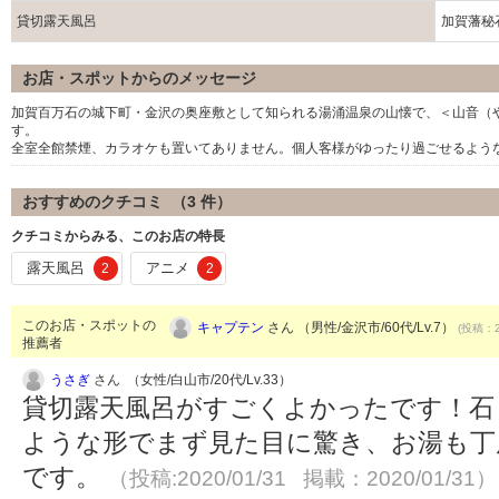
貸切露天風呂
加賀藩秘
お店・スポットからのメッセージ
加賀百万石の城下町・金沢の奥座敷として知られる湯涌温泉の山懐で、＜山音（
す。
全室全館禁煙、カラオケも置いてありません。個人客様がゆったり過ごせるよう
おすすめのクチコミ （
3
件）
クチコミからみる、このお店の特長
露天風呂
アニメ
2
2
このお店・スポットの
キャプテン
さん （男性/金沢市/60代/Lv.7）
(投稿：2
推薦者
うさぎ
さん （女性/白山市/20代/Lv.33）
貸切露天風呂がすごくよかったです！石
ような形でまず見た目に驚き、お湯も丁
です。
（投稿:2020/01/31 掲載：2020/01/31）