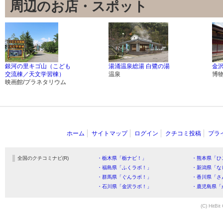
周辺のお店・スポット
銀河の里キゴ山（こども
湯涌温泉総湯 白鷺の湯
金
交流棟／天文学習棟）
温泉
博
映画館/プラネタリウム
ホーム
サイトマップ
ログイン
クチコミ投稿
プラ
全国のクチコミナビ(R)
・栃木県「栃ナビ！」
・熊本県「ひ
・福島県「ふくラボ！」
・新潟県「な
・群馬県「ぐんラボ！」
・香川県「さ
・石川県「金沢ラボ！」
・鹿児島県「
(C) HitBit