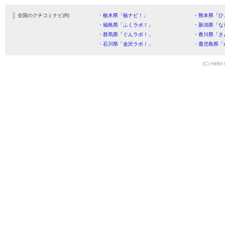
全国のクチコミナビ(R)
・栃木県「栃ナビ！」
・熊本県「ひ
・福島県「ふくラボ！」
・新潟県「な
・群馬県「ぐんラボ！」
・香川県「さ
・石川県「金沢ラボ！」
・鹿児島県「
(C) HitBit