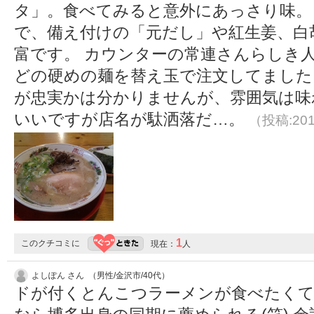
タ」。食べてみると意外にあっさり味。
で、備え付けの「元だし」や紅生姜、白
富です。 カウンターの常連さんらしき
どの硬めの麺を替え玉で注文してました
が忠実かは分かりませんが、雰囲気は味
いいですが店名が駄洒落だ…。
（投稿:201
1
このクチコミに
現在：
人
よしぽん さん （男性/金沢市/40代）
ドが付くとんこつラーメンが食べたくて