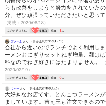
順番待ちのオペレーションに不備があり
らも改善をしようと努力をされていたの
分、ぜひ頑張っていただきたいと思っ
掲載：2020/08/18）
1
このクチコミに
現在：
人
ぴぃーよ
さん （男性/金沢市/30代/Lv.41）
会社から近いのでランチでよく利用しま
ーメンおにぎりセットねぎ増量、麺はば
料なのでねぎ好きにはたまりません。
（
2020/03/19）
0
このクチコミに
現在：
人
にゃー
さん （男性/金沢市/40代/Lv.5）
大好きなお店です。とんこつラーメン
ましています。替え玉も注文できるので