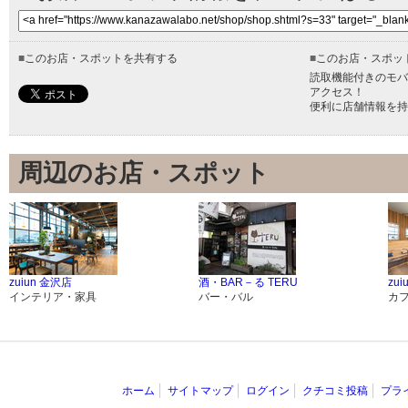
■
このお店・スポットを共有する
■
このお店・スポッ
読取機能付きのモバ
アクセス！
便利に店舗情報を持
周辺のお店・スポット
zuiun 金沢店
酒・BAR－る TERU
zui
インテリア・家具
バー・バル
カ
ホーム
サイトマップ
ログイン
クチコミ投稿
プラ