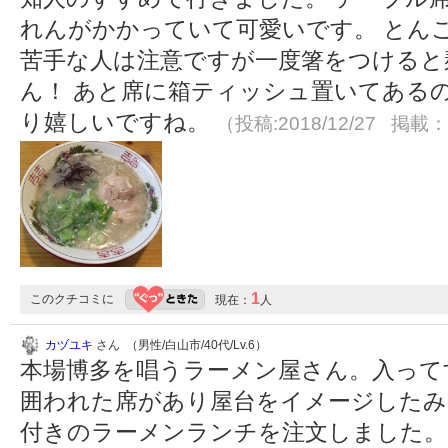
れんがかかっていて可愛いです。 とん
苦手な人は注意ですが一度箸をつけると
ん！ あと席に箱ティッシュ置いてある
り嬉しいですね。
（投稿:2018/12/27 掲載：2
1
このクチコミに
現在：
人
カヅユキ
さん （男性/白山市/40代/Lv.6）
本場博多を唱うラーメン屋さん。入って
囲われた席があり屋台をイメージしたみ
付きのラーメンランチを注文しました。