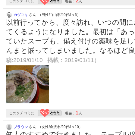
2
このクチコミに
現在：
人
カヅユキ
さん （男性/白山市/40代/Lv.6）
以前行ってから、度々訪れ、いつの間に
てくるようになりました。最初は「あっ
ていたスープも、備え付けの薬味を足し
んまと嵌ってしまいました。なるほど
稿:2019/01/10 掲載：2019/01/11）
1
このクチコミに
現在：
人
ブラウン
さん （女性/金沢市/20代/Lv.10）
知人のすすめで行きました。 テーブル