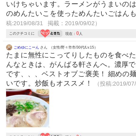
いけちゃいます。ラーメンがうまいの
のめんたいこを使っためんたいごはん
稿:2019/08/31 掲載：2019/09/02）
0
このクチコミに
現在：
人
ごめゆにこーん
さん （女性/野々市市/30代/Lv.15）
たまに無性にこってりしたものを食べ
んなときは、がんばる軒さんへ。濃厚
です、、、ベストオブご褒美！ 細めの
いです。炒飯もオススメ！
（投稿:2019/07