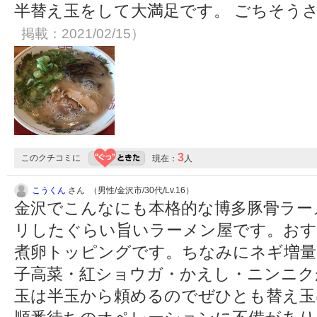
半替え玉をして大満足です。 ごちそう
掲載：2021/02/15）
3
このクチコミに
現在：
人
こうくん
さん （男性/金沢市/30代/Lv.16）
金沢でこんなにも本格的な博多豚骨ラー
リしたぐらい旨いラーメン屋です。おす
煮卵トッピングです。ちなみにネギ増量
子高菜・紅ショウガ・かえし・ニンニク
玉は半玉から頼めるのでぜひとも替え玉