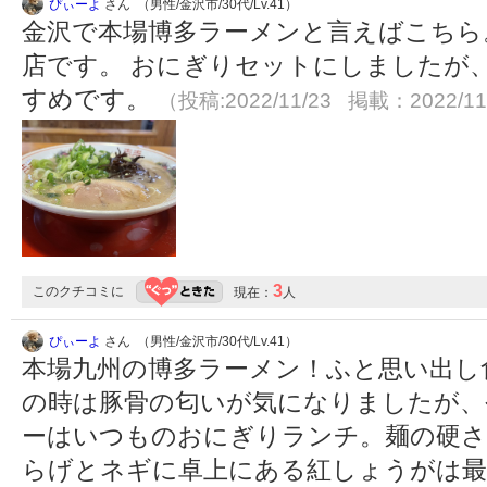
ぴぃーよ
さん （男性/金沢市/30代/Lv.41）
金沢で本場博多ラーメンと言えばこちら
店です。 おにぎりセットにしましたが
すめです。
（投稿:2022/11/23 掲載：2022/11
3
このクチコミに
現在：
人
ぴぃーよ
さん （男性/金沢市/30代/Lv.41）
本場九州の博多ラーメン！ふと思い出し
の時は豚骨の匂いが気になりましたが、
ーはいつものおにぎりランチ。麺の硬さ
らげとネギに卓上にある紅しょうがは最