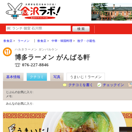
飲食店
ラーメン
飲食店
中華・韓国料理
餃子・小籠包
ハカタラーメン ガンバルケン
博多ラーメン がんばる軒
076-227-8846
基本情報
クチコミ
写真
うまいじ！ラーメン
クチコミを書く
チェックイン
じぶんのお気に入り:
メモ:
みんなのお気に入り: