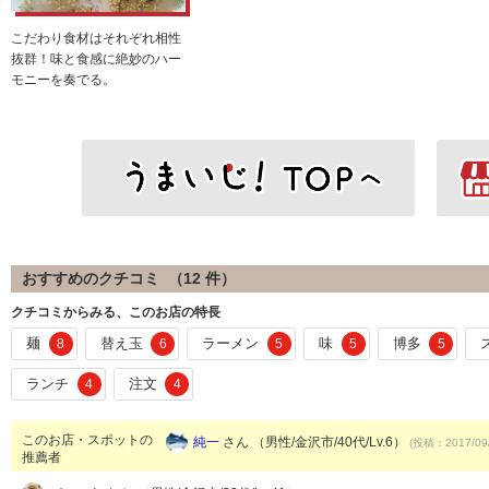
こだわり食材はそれぞれ相性
抜群！味と食感に絶妙のハー
モニーを奏でる。
おすすめのクチコミ （
12
件）
クチコミからみる、このお店の特長
麺
替え玉
ラーメン
味
博多
8
6
5
5
5
ランチ
注文
4
4
このお店・スポットの
純一
さん （男性/金沢市/40代/Lv.6）
(投稿：2017/09
推薦者