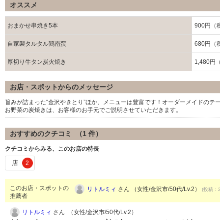
オススメ
おまかせ串焼き5本
900円（
自家製タルタル鶏南蛮
680円（
厚切り牛タン炭火焼き
1,480
お店・スポットからのメッセージ
旨みが詰まった“金沢やきとり”ほか、メニューは豊富です！オーダーメイドのテ
お野菜の炭焼きは、お客様のお手元でご説明させていただきます。
おすすめのクチコミ （
1
件）
クチコミからみる、このお店の特長
店
2
このお店・スポットの
リトルミィ
さん （女性/金沢市/50代/Lv.2）
(投稿：2
推薦者
リトルミィ
さん （女性/金沢市/50代/Lv.2）