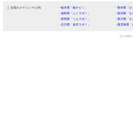
全国のクチコミナビ(R)
・栃木県「栃ナビ！」
・熊本県「ひ
・福島県「ふくラボ！」
・新潟県「な
・群馬県「ぐんラボ！」
・香川県「さ
・石川県「金沢ラボ！」
・鹿児島県「
(C) HitBit