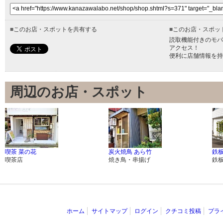
■
このお店・スポットを共有する
■
このお店・スポッ
読取機能付きのモバ
アクセス！
便利に店舗情報を持
周辺のお店・スポット
喫茶 菜の花
炭火焼鳥 あら竹
鉄板
喫茶店
焼き鳥・串揚げ
鉄
ホーム
サイトマップ
ログイン
クチコミ投稿
プラ