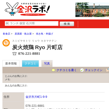
飲食店
居酒屋・飲み屋
焼き鳥・串揚げ
スミビヤキトリ リョウ カタマチテン
炭火焼鶏 Ryo 片町店
076-221-8881
基本情報
クチコミ
写真
クチコミを書く
チェックイン
じぶんのお気に入り:
メモ:
みんなのお気に入り:
住所
金沢市片町1-9-9
076-221-8881