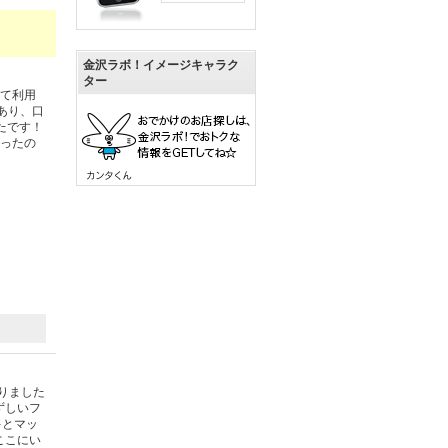
金沢ラボ！イメージキャラク
ター
して利用
もあり、口
たです！
なったの
りました
ずしいフ
キとマッ
ここにい