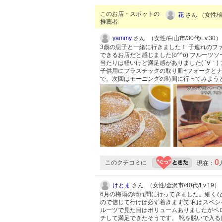
このお店・スポットの
花
さん （女性/金
推薦者
yammy
さん （女性/白山市/30代/Lv.30）
3歳の息子と一緒に行きました！ 子連れの
できるお店だと感じました(o^^o) フルー
当たりは軽いけど満足感がありました( ´∀｀
子供用にプラスチックの取り皿+フォークと
で、次回はモーニングの時間に行ってみようと思
0
このクチコミに
現在：
けとま
さん （女性/金沢市/40代/Lv.19）
6月の梅雨の晴れ間に行ってきました。細く
ので信じて行けば必ず着きます笑 私はスペ
ルーツで見た目はボリュームありましたがペ
チして満足できたそうです。 靴を脱いで入