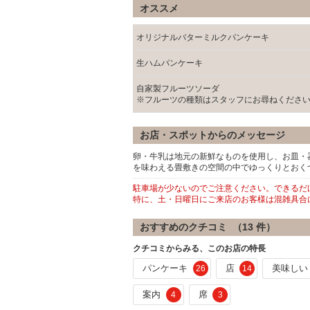
オススメ
オリジナルバターミルクパンケーキ
生ハムパンケーキ
自家製フルーツソーダ
※フルーツの種類はスタッフにお尋ねくださ
お店・スポットからのメッセージ
卵・牛乳は地元の新鮮なものを使用し、お皿・
を味わえる畳敷きの空間の中でゆっくりとおくつ
駐車場が少ないのでご注意ください。できるだ
特に、土・日曜日にご来店のお客様は混雑具合
おすすめのクチコミ （
13
件）
クチコミからみる、このお店の特長
パンケーキ
店
美味しい
26
14
案内
席
4
3