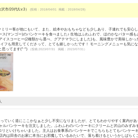
沢市/20代/Lv.3）
(投稿：2018/04/01 掲載：2018/04/28)
ファミリー客が他にもいて、また、絵本やおもちゃなども少しあり、子連れでも安心
ツソース(マンゴー)のパンケーキを食べました♪ 生地はふわふわで、ほのかなバター感
) アイスコーヒー(2種類から選べ、グアテマラにしました)も、風味豊かで美味しかっ
ナイフも用意してくださって、とても嬉しかったです！ モーニングメニューも気に
ってます(^ ^)
（投稿:2023/07/31 掲載：2023/07/31）
人
なっていく道にここかなぁと少し不安になりましたが、とてもわかりやすく案内があ
シャルパンケーキを注文しました。ふわふわのパンケーキにクリームと沢山のみずみ
ロリといけちゃいました。主人はお食事系のパンケーキでこちらもとてもパンケー
る店内は田舎のお家に本当にお邪魔しているみたいで、落ち着けるというかしばらく