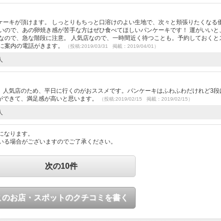
ケーキが頂けます。 しっとりもちっと口溶けのよい生地で、次々と頬張りたくなる
いので、あの卵焼き感が苦手な方はぜひ食べてほしいパンケーキです！ 運がいいと
なので、急な階段に注意。 人気店なので、一時間近く待つことも。予約しておくと
ちに案内の電話がきます。
（投稿:2019/03/31 掲載：2019/04/01）
人
。人気店のため、平日に行くのがおススメです。パンケーキはふわふわだけれど3段
ができて、満足感が高いと思います。
（投稿:2019/02/15 掲載：2019/02/15）
人
になります。
いる場合がございますのでご了承ください。
次の10件
このお店・スポットのクチコミを書く