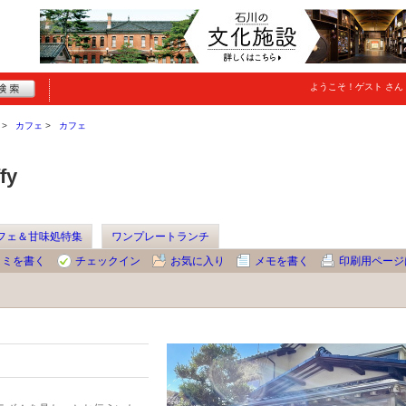
ようこそ！
ゲスト
さん
カフェ
カフェ
fy
フェ＆甘味処特集
ワンプレートランチ
コミを書く
チェックイン
お気に入り
メモを書く
印刷用ページ