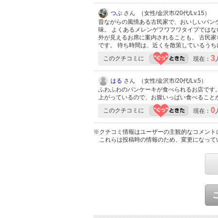
つぶ
さん （女性/金沢市/20代/Lv.15）
昔ながらの風情ある古民家で、おいしいパン
味。 よくあるメレンゲフワフワタイプではな
外が見えるお席に案内されることも。 古民家
です。 待ち時間は、近くを散策しているう
3
このクチコミに
現在：
はる
さん （女性/金沢市/20代/Lv.5）
ふわふわのパンケーキが食べられるお店です
上がっているので、お腹いっぱい食べること
0
このクチコミに
現在：
※クチコミ情報はユーザーの主観的なコメント
これらは投稿時の情報のため、変更になって