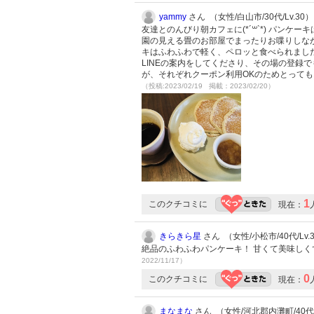
yammy
さん （女性/白山市/30代/Lv.30）
友達とのんびり朝カフェに(*´꒳`*) パンケ
園の見える畳のお部屋でまったりお喋りしな
キはふわふわで軽く、ペロッと食べられました
LINEの案内をしてくださり、その場の登録
が、それぞれクーポン利用OKのためとっても
（投稿:2023/02/19 掲載：2023/02/20）
1
このクチコミに
現在：
きらきら星
さん （女性/小松市/40代/Lv.
絶品のふわふわパンケーキ！ 甘くて美味しく
2022/11/17）
0
このクチコミに
現在：
まなまな
さん （女性/河北郡内灘町/40代/L