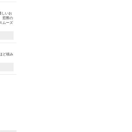
優しいお
、窓際の
スムーズ
ほど積み