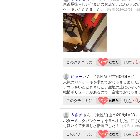
東茶屋街らしい佇まいのお店で、ふわふわの
ケーキいただきました。
（投稿:2020/10/08 掲
1
このクチコミに
現在：
にゃー
さん （男性/金沢市/40代/Lv.5）
人気のパンケーキを求めておじゃましました
ッコラをいただきました。生地の上にかかっ
結構ボリュームがあるので、空腹でおじゃま
0
このクチコミに
現在：
うさぎ
さん （女性/白山市/20代/Lv.33）
バターミルクパンケーキを食べました。甘さ
可愛いくて美味しさ倍増でした！
（投稿:2019/
2
このクチコミに
現在：