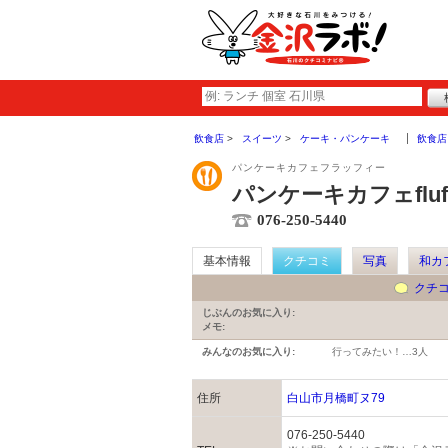
飲食店
スイーツ
ケーキ・パンケーキ
飲食店
パンケーキカフェフラッフィー
パンケーキカフェfluf
076-250-5440
基本情報
クチコミ
写真
和カ
クチ
じぶんのお気に入り:
メモ:
みんなのお気に入り:
行ってみたい！…
3人
住所
白山市月橋町ヌ79
076-250-5440