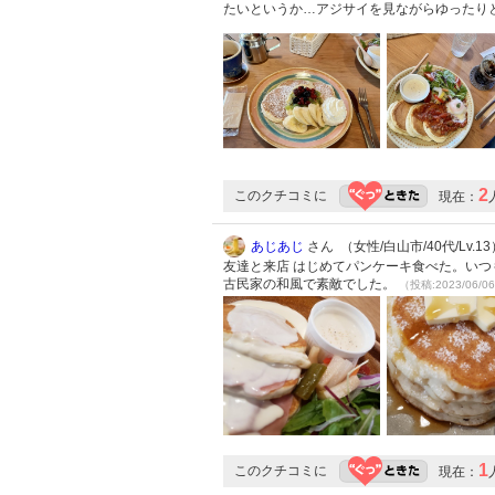
たいというか…アジサイを見ながらゆったり
2
このクチコミに
現在：
あじあじ
さん （女性/白山市/40代/Lv.13
友達と来店 はじめてパンケーキ食べた。いつ
古民家の和風で素敵でした。
（投稿:2023/06/0
1
このクチコミに
現在：