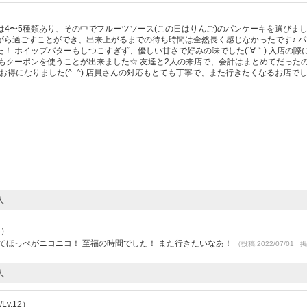
ーキは4〜5種類あり、その中でフルーツソース(この日はりんご)のパンケーキを選びまし
がら過ごすことができ、出来上がるまでの待ち時間は全然長く感じなかったです♪ パ
！ ホイップバターもしつこすぎず、優しい甘さで好みの味でした(´∀｀) 入店の際
でもクーポンを使うことが出来ました☆ 友達と2人の来店で、会計はまとめてだった
お得になりました(^_^) 店員さんの対応もとても丁寧で、また行きたくなるお店で
人
3）
てほっぺがニコニコ！ 至福の時間でした！ また行きたいなあ！
（投稿:2022/07/01 
人
v.12）