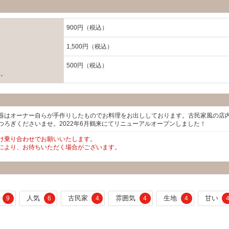
900円（税込）
1,500円（税込）
500円（税込）
い。
器はオーナー自らが手作りしたものでお料理をお出ししております。古民家風の店
ろぎくださいませ。2022年6月鶴来にてリニューアルオープンしました！
け乗り合わせでお願いいたします。
により、お待ちいただく場合がございます。
人気
古民家
雰囲気
生地
甘い
9
6
4
4
4