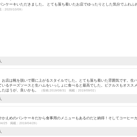
パンケーキいただきました。 とても落ち着いたお店でゆったりとした気分でふわふ
載：2020/10/09）
人
。お店は靴を脱いで畳に上がるスタイルでした。とても落ち着いた雰囲気です。生
ているチーズソースと生ハムをいっしょに食べると最高でした。ピクルスもオスス
したほうが、良いかも。
（投稿:2019/08/31 掲載：2019/09/02）
人
ひかえめのパンケーキだから食事用のメニューもあるのだと納得！そしてコーヒー
04/25 掲載：2019/04/26）
人