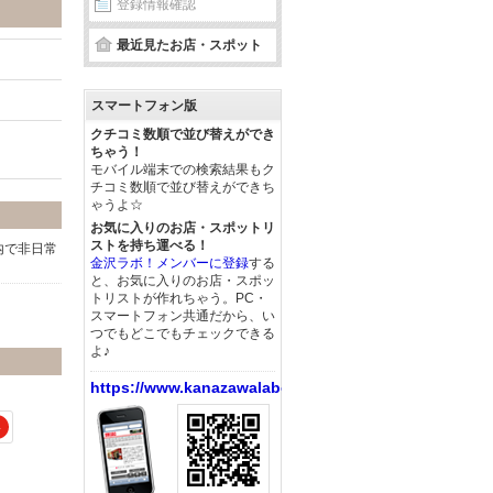
登録情報確認
最近見たお店・スポット
スマートフォン版
クチコミ数順で並び替えができ
ちゃう！
モバイル端末での検索結果もク
チコミ数順で並び替えができち
ゃうよ☆
お気に入りのお店・スポットリ
ストを持ち運べる！
内で非日常
金沢ラボ！メンバーに登録
する
と、お気に入りのお店・スポッ
トリストが作れちゃう。PC・
スマートフォン共通だから、い
つでもどこでもチェックできる
よ♪
https://www.kanazawalabo.net/
4