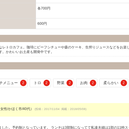
各700円
600円
なレトロカフェ。珈琲にビーフシチューや森のケーキ、生搾りジュースなどをお楽
す。かわいいお土産も開発中です。
チメニュー
トロ
野菜
お肉
柔らかい
2
2
2
2
2
（女性/かほく市/40代）
(投稿：2017/11/04 掲載：2018/05/08)
した。予約制となっています。 ランチは3部制になってて私達夫婦は1部の11時ス