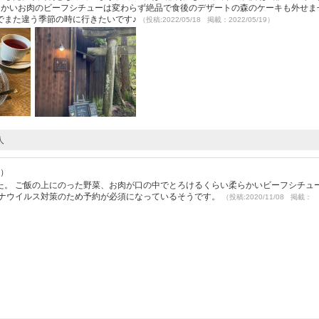
らかいお肉のビーフシチューは変わらず絶品で食後のデザートの森のケーキも外せま
でまた違う季節の時に行きたいです♪
（投稿:2022/05/18 掲載：2022/05/19）
人
9）
た。 ご飯の上にのった野菜、お肉が口の中でとろけるくらい柔らかいビーフシチュ
ナウイルス対策のため予約が必須になっているそうです。
（投稿:2020/11/08 掲載：