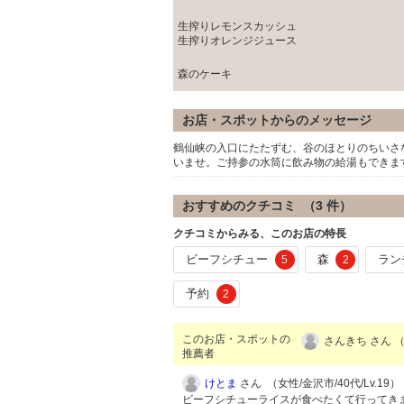
生搾りレモンスカッシュ
生搾りオレンジジュース
森のケーキ
お店・スポットからのメッセージ
鶴仙峡の入口にたたずむ、谷のほとりのちいさ
いませ。ご持参の水筒に飲み物の給湯もできま
おすすめのクチコミ （
3
件）
クチコミからみる、このお店の特長
ビーフシチュー
森
ラン
5
2
予約
2
このお店・スポットの
さんきち さん 
推薦者
けとま
さん （女性/金沢市/40代/Lv.19）
ビーフシチューライスが食べたくて行ってきま