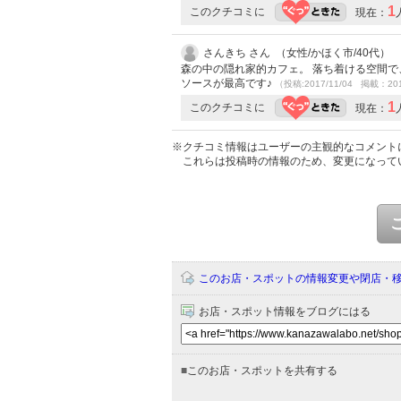
1
このクチコミに
現在：
さんきち さん （女性/かほく市/40代）
森の中の隠れ家的カフェ。 落ち着ける空間で
ソースが最高です♪
（投稿:2017/11/04 掲載：201
1
このクチコミに
現在：
※クチコミ情報はユーザーの主観的なコメント
これらは投稿時の情報のため、変更になって
このお店・スポットの情報変更や閉店・
お店・スポット情報をブログにはる
■
このお店・スポットを共有する