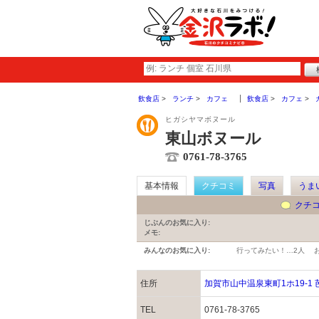
飲食店
ランチ
カフェ
飲食店
カフェ
ヒガシヤマボヌール
東山ボヌール
0761-78-3765
基本情報
クチコミ
写真
うま
クチ
じぶんのお気に入り:
メモ:
みんなのお気に入り:
行ってみたい！…
2人
住所
加賀市山中温泉東町1ホ19-1
TEL
0761-78-3765