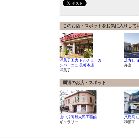
このお店・スポットをお気に入りして
洋菓子工房 ドルチェ・カ
芝寿し 
ンパーニュ 長町本店
弁当
洋菓子
周辺のお店・スポット
山中片岡鶴太郎工藝館
八咫烏 
ギャラリー
和菓子・