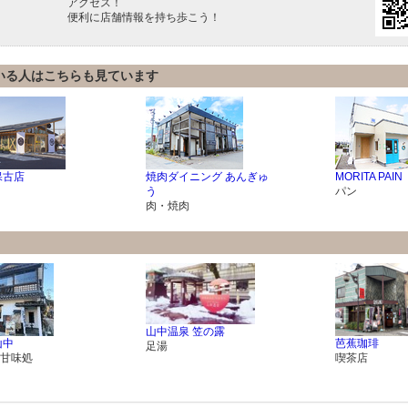
アクセス！
便利に店舗情報を持ち歩こう！
いる人はこちらも見ています
保古店
焼肉ダイニング あんぎゅ
MORITA PAIN
う
パン
肉・焼肉
山中温泉 笠の露
山中
芭蕉珈琲
足湯
甘味処
喫茶店