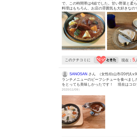
で、この時間帯は4組でした。甘い野菜と柔
料理はもちろん、お店の雰囲気も大好きなの
5
このクチコミに
現在：
SANOSAN
さん （女性/白山市/20代/Lv.
ランチメニューのビーフシチューを食べまし
をとっても美味しかったです！ 現在はコロ
2020/11/09）