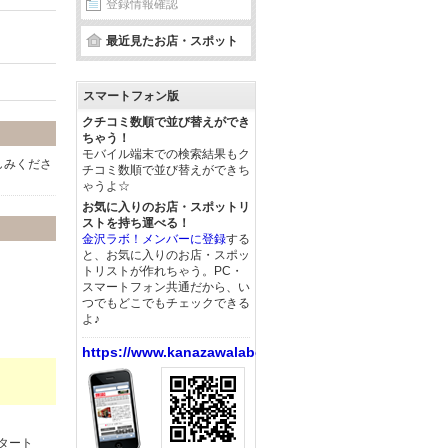
登録情報確認
最近見たお店・スポット
スマートフォン版
クチコミ数順で並び替えができ
ちゃう！
モバイル端末での検索結果もク
しみくださ
チコミ数順で並び替えができち
ゃうよ☆
お気に入りのお店・スポットリ
ストを持ち運べる！
金沢ラボ！メンバーに登録
する
と、お気に入りのお店・スポッ
トリストが作れちゃう。PC・
スマートフォン共通だから、い
つでもどこでもチェックできる
よ♪
https://www.kanazawalabo.net/
タート