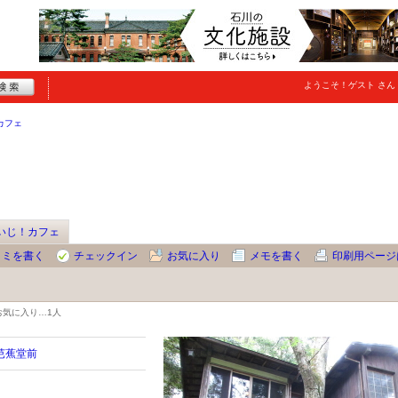
ようこそ！
ゲスト
さん
カフェ
いじ！カフェ
コミを書く
チェックイン
お気に入り
メモを書く
印刷用ページ
お気に入り…
1人
 芭蕉堂前