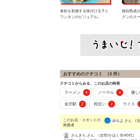
食欲を刺激する味付け玉子と
独自熟成
ワンタンのビジュアル。
グンのス
おすすめのクチコミ （
3
件）
クチコミからみる、このお店の特長
ラーメン
ノーマル
優し
4
4
金沢駅
程近い
ライス
2
2
このお店・スポットの
みちよ
さん （女
推薦者
さんきち さん （女性/かほく市/40代）