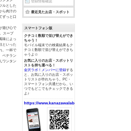
ワンタン
登録情報確認
ツルとした
から肉汁の
最近見たお店・スポット
てずっと口
が遊び心で
スマートフォン版
。スープ
クチコミ数順で並び替えができ
風味によっ
ちゃう！
柱といった
モバイル端末での検索結果もク
チコミ数順で並び替えができち
れ、一杯で
ゃうよ☆
。ベテラン
お気に入りのお店・スポットリ
んワンタン
ストを持ち運べる！
金沢ラボ！メンバーに登録
する
と、お気に入りのお店・スポッ
トリストが作れちゃう。PC・
スマートフォン共通だから、い
つでもどこでもチェックできる
よ♪
https://www.kanazawalabo.net/