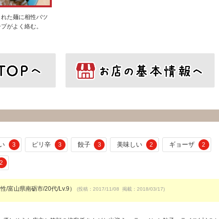
された麺に相性バツ
ープがよく絡む。
い
ピリ辛
餃子
美味しい
ギョーザ
3
3
3
2
2
2
性/富山県南砺市/20代/Lv.9）
(投稿：2017/11/08 掲載：2018/03/17)