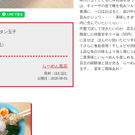
味付け玉子とともに存在感を放つ
は、ギョーザの皮で種を包みツル
食感に。一口ほおばると、皮の中
旨みがジュワ～・・・美味しすぎ
内に含んでいたいくらい・・・
中盤で試して頂きたいのが、店主
タン玉子
開発した特製甘辛ラー油（50円）
に足せば、ほんのり効いたピリ辛
込）
てさらに食欲倍増！干しエビや貝
上品な魚介の味もより強く感じら
二度美味しいらーめんを楽しめる
店主の経験値と技が光る「らーめ
らーめん風花
玉子」、是非ご賞味あれ！
取材：ほむほむ
公開日：2018-09-01