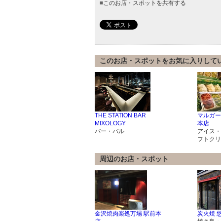
■
このお店・スポットを共有する
このお店・スポットをお気に入りして
THE STATION BAR
マルガー
MIXOLOGY
本店
バー・バル
アイス・
フトクリ
周辺のお店・スポット
金沢焼肉楽処万場 駅前本
炭火焼 