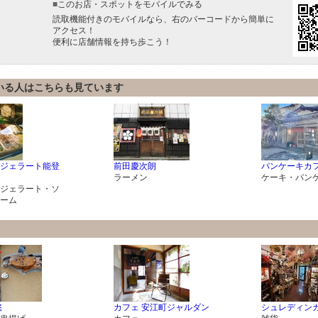
■
このお店・スポットをモバイルでみる
読取機能付きのモバイルなら、右のバーコードから簡単に
アクセス！
便利に店舗情報を持ち歩こう！
いる人はこちらも見ています
ジェラート能登
前田慶次朗
パンケーキカフェf
ラーメン
ケーキ・パン
ジェラート・ソ
ーム
悠
カフェ 安江町ジャルダン
シュレディン