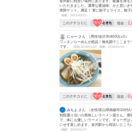
金沢駅に程近い場所にあります。暖簾を潜ると
いただきました。濃厚な醤油味、かと思いき
煮卵ゲット。満足！ 更に餃子とライス。餃
掲載：2021/05/31）
1
このクチコミに
現在：
にゃー
さん （男性/金沢市/40代/Lv.5）
ワンタンらーめんが絶品！無化調でここまで
です。
（投稿:2019/01/10 掲載：2019/01/10）
0
このクチコミに
現在：
みちよ
さん （女性/富山県南砺市/20代/Lv
別院通り沿いの美味しいラーメン屋さん。透
で、体にも優しいラーメンです。ギョーザは
にせず楽しめます。金沢駅から程近いところ
掲載：2018/03/17）