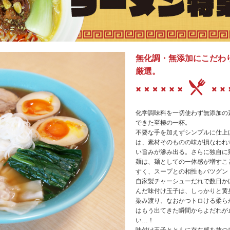
無化調・無添加にこだわ
厳選。
化学調味料を一切使わず無添加の
できた至極の一杯。
不要な手を加えずシンプルに仕上
は、素材そのものの味が損なわれ
い旨みが滲み出る。さらに独自に
麺は、麺としての一体感が増すこ
すく、スープとの相性もバツグン
自家製チャーシューだれで数日か
んだ味付け玉子は、しっかりと黄
染み渡り、なおかつトロける柔ら
はもう出てきた瞬間からよだれが
い…！