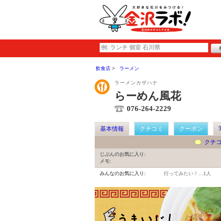
飲食店
ラーメン
ラーメンカザハナ
らーめん風花
076-264-2229
基本情報
クチコミ
クーポン
クチ
じぶんのお気に入り:
メモ:
みんなのお気に入り:
行ってみたい！…
1人