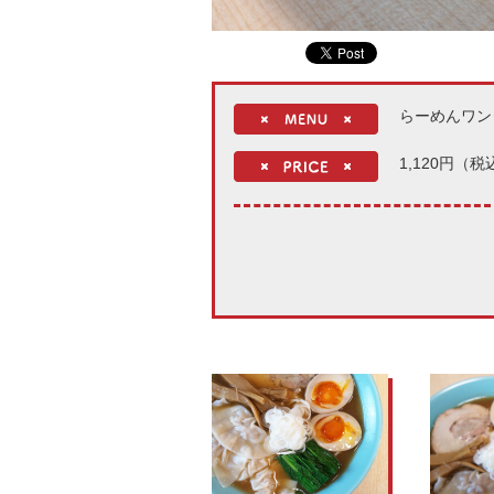
らーめんワン
1,120円（税