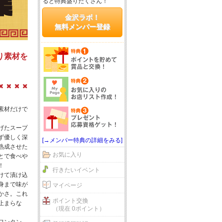
ると特典盛りだくさん！
金沢ラボ！
無料メンバー登録
り素材を
素材だけで
げたスープ
ず優しく深
[→メンバー特典の詳細をみる]
熟成させた
お気に入り
とで食べや
！
行きたいイベント
けて漬け込
身まで味が
マイページ
かさ。これ
ポイント交換
止まらな
（現在 0ポイント）