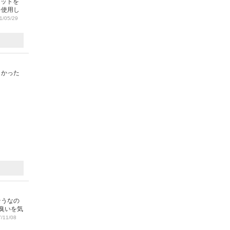
セットを
を使用し
/05/29
しかった
そうなの
臭いを気
/11/08