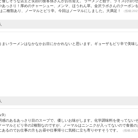
優しそうな店主と笑顔の接客係さんがお出迎え。 ラーメンと餃子、ライス(小)の
やあっさり！厚めのチャーシュー、メンマ、ほうれん草。金沢ラボさんのクーポン
子は二種類あり、ノーマルとピリ辛。今回はノーマルにしました。大満足！
（投稿:2021
人
うまいラーメンはなかなかお目にかかれないと思います。ギョーザもピリ辛で美味
人
.9）
明感のあるあっさり目のスープで、優しいお味がします。化学調味料を使ってない
ノーマルとピリ辛の2種類なのですが、ノーマルはニンニクが入ってないので食後の
にあるのでお仕事の方もお昼や仕事帰りに気軽に立ち寄りやすそうです。
（投稿:2017