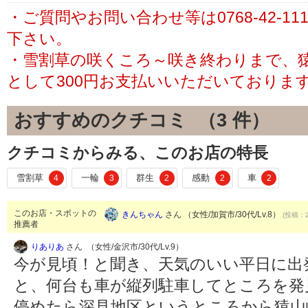
・ご質問やお問い合わせ等は0768-42-1
下さい。
・雪割草の咲くころ～咲き終わりまで、
として300円お支払いいただいておりま
おすすめのクチコミ （
3
件）
クチコミからみる、このお店の特長
雪割草
一輪
群生
感動
車
4
3
2
2
2
このお店・スポットの
きんちゃん
さん （女性/加賀市/30代/Lv.8）
(投稿：2
推薦者
りありあ
さん （女性/金沢市/30代/Lv.9）
今が見頃！と聞き、天気のいい平日に出
と、何台も車が縦列駐車してところを発
停めたら深見地区というところから猿山