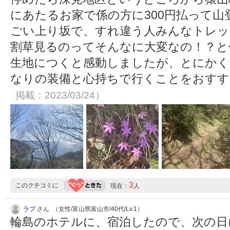
にあたるお家で係の方に300円払って山
ごい上り坂で、すれ違う人みんなトレッ
割草見るのってそんなに大変なの！？と
生地につくと感動しましたが、とにかく
なりの装備と心持ちで行くことをおす
掲載：2023/03/24）
3
このクチコミに
現在：
人
ラブ
さん （女性/富山県富山市/40代/Lv.1）
輪島のホテルに、宿泊したので、次の日