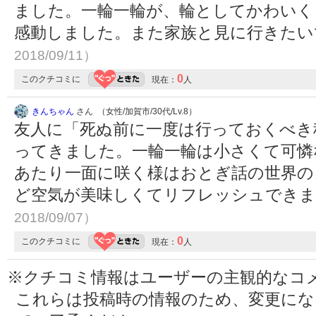
ました。一輪一輪が、輪としてかわいく
感動しました。また家族と見に行きた
2018/09/11）
0
このクチコミに
現在：
人
きんちゃん
さん （女性/加賀市/30代/Lv.8）
友人に「死ぬ前に一度は行っておくべき
ってきました。一輪一輪は小さくて可憐
あたり一面に咲く様はおとぎ話の世界の
ど空気が美味しくてリフレッシュでき
2018/09/07）
0
このクチコミに
現在：
人
※クチコミ情報はユーザーの主観的なコ
これらは投稿時の情報のため、変更に