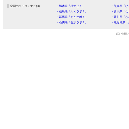
全国のクチコミナビ(R)
・栃木県「栃ナビ！」
・熊本県「ひ
・福島県「ふくラボ！」
・新潟県「な
・群馬県「ぐんラボ！」
・香川県「さ
・石川県「金沢ラボ！」
・鹿児島県「
(C) HitBit