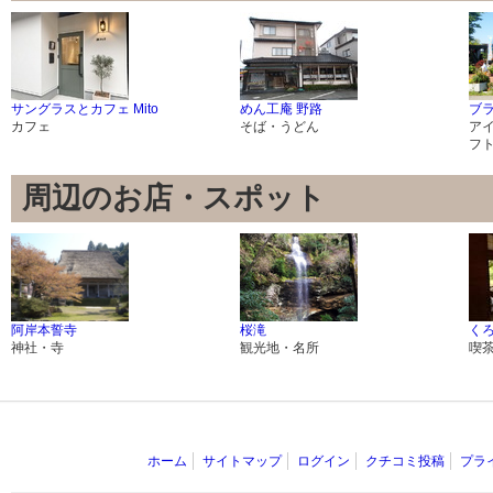
サングラスとカフェ Mito
めん工庵 野路
ブ
カフェ
そば・うどん
ア
フ
周辺のお店・スポット
阿岸本誓寺
桜滝
く
神社・寺
観光地・名所
喫
ホーム
サイトマップ
ログイン
クチコミ投稿
プラ