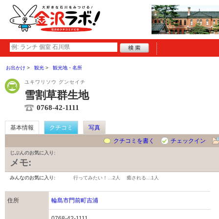
お出かけ
観光
観光地・名所
ユキワリソウ グンセイチ
雪割草群生地
0768-42-1111
基本情報
クチコミ
写真
クチコミを書く
チェックイン
じぶんのお気に入り:
メモ:
みんなのお気に入り:
行ってみたい！…
2人
癒される…
1人
住所
輪島市門前町吉浦
0768-42-1111