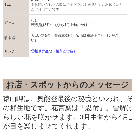
TEL
※お問い合わせの際は「金沢ラボ！を見た」とお伝えいた
だければ幸いです。
なし
定休日
※見頃は3月中旬から4月上旬にかけて
大型バス5台、普通車30台（猿山駐車場をご利用くださ
駐車場
い）
リンク
雪割草群生地（輪島たび色）
お店・スポットからのメッセージ
猿山岬は、奥能登最後の秘境といわれ、
の群生地です。花言葉は「忍耐」。雪解
らしい花を咲かせます。3月中旬から4月
が目を楽しませてくれます。