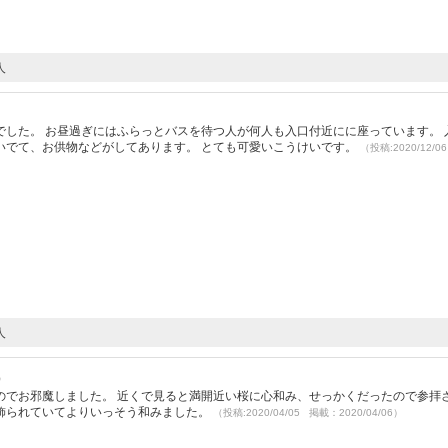
人
した。 お昼過ぎにはふらっとバスを待つ人が何人も入口付近にに座っています。 
いでて、お供物などがしてあります。 とても可愛いこうけいです。
（投稿:2020/12/
人
）
のでお邪魔しました。 近くで見ると満開近い桜に心和み、せっかくだったので参拝
飾られていてよりいっそう和みました。
（投稿:2020/04/05 掲載：2020/04/06）