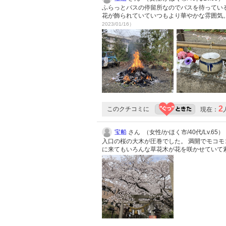
ふらっとバスの停留所なのでバスを待ってい
花が飾られていていつもより華やかな雰囲気
2023/01/16）
2
このクチコミに
現在：
宝船
さん （女性/かほく市/40代/Lv.65）
入口の桜の大木が圧巻でした。 満開でモコモ
に来てもいろんな草花木が花を咲かせていて