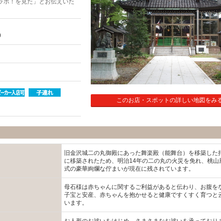
ラボ！を見た」とお伝えいた
0
このお店・スポットの詳しい地図をみ
旧金沢城二の丸御殿にあった舞楽殿（能舞台）を移築した
に移築されたため、明治14年の二の丸の火災を免れ、桃山
式の豪華絢爛な佇まいが現在に残されています。
母石様は赤ちゃんに関するご利益があると伝わり、お腹を
子宝と安産、赤ちゃんを抱かせると健康ですくすく育つと
います。