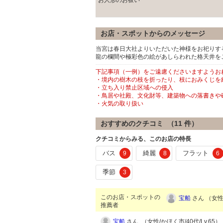
お人形のお祓い
お店・スポットからのメッセージ
当宮は春日大社よりいただいた神様をお祀りす
龍の欄間や極彩色の絵があしらわれた格天井を
下記事項（一例）をご遠慮くださいますようお
・境内の樹木の枝を折ったり、枝におみくじを
・立ち入り禁止区域への侵入
・鳥居や社殿、文化財等、建築物への落書きや
・火気の取り扱い
おすすめのクチコミ （
11
件）
クチコミからみる、このお店の特長
バス
綺麗
フラット
9
8
6
季節
3
このお店・スポットの
宝船
さん （女性/
推薦者
宝船
さん （女性/かほく市/40代/Lv.65）