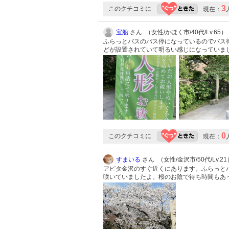
3
このクチコミに
現在：
宝船
さん （女性/かほく市/40代/Lv.65）
ふらっとバスのバス停になっているのでバス待
どが設置されていて明るい感じになっていま
0
このクチコミに
現在：
すまいる
さん （女性/金沢市/50代/Lv.21
アピタ金沢のすぐ近くにあります。ふらっと
咲いていましたよ。桜のお陰で待ち時間もあ