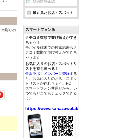
ます。
登録情報確認
最近見たお店・スポット
スマートフォン版
一本彫りの
クチコミ数順で並び替えができ
ちゃう！
モバイル端末での検索結果もク
チコミ数順で並び替えができち
ゃうよ☆
お気に入りのお店・スポットリ
ストを持ち運べる！
金沢ラボ！メンバーに登録
する
と、お気に入りのお店・スポッ
トリストが作れちゃう。PC・
スマートフォン共通だから、い
つでもどこでもチェックできる
3
よ♪
https://www.kanazawalabo.net/