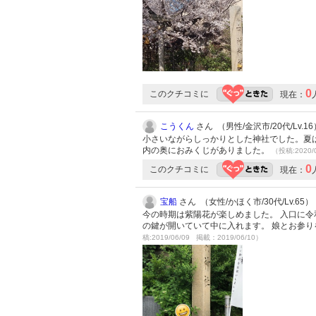
0
このクチコミに
現在：
こうくん
さん （男性/金沢市/20代/Lv.16
小さいながらしっかりとした神社でした。夏
内の奥におみくじがありました。
（投稿:2020/
0
このクチコミに
現在：
宝船
さん （女性/かほく市/30代/Lv.65）
今の時期は紫陽花が楽しめました。 入口に令
の鍵が開いていて中に入れます。 娘とお参
稿:2019/06/09 掲載：2019/06/10）