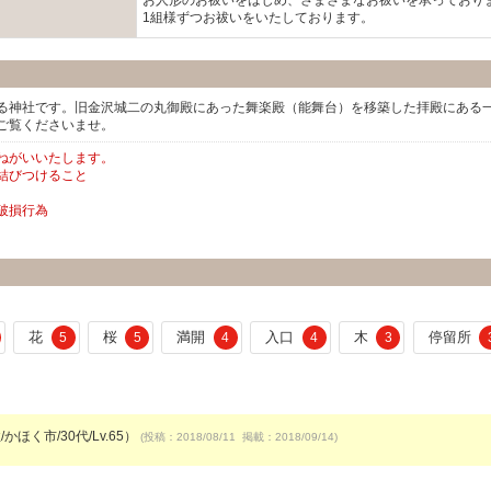
お人形のお祓いをはじめ、さまさまなお祓いを承っており
1組様ずつお祓いをいたしております。
る神社です。旧金沢城二の丸御殿にあった舞楽殿（能舞台）を移築した拝殿にある
ご覧くださいませ。
ねがいいたします。
結びつけること
破損行為
花
桜
満開
入口
木
停留所
5
5
4
4
3
かほく市/30代/Lv.65）
(投稿：2018/08/11 掲載：2018/09/14)