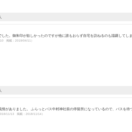
人
でした。御朱印が欲しかったのですが他に誰もおらず自宅を訪ねるのも躊躇してし
/10 掲載：2019/04/11）
人
風情がありました。 ふらっとバス中村神社前の停留所になっているので、バスを待
018/11/13 掲載：2018/11/14）