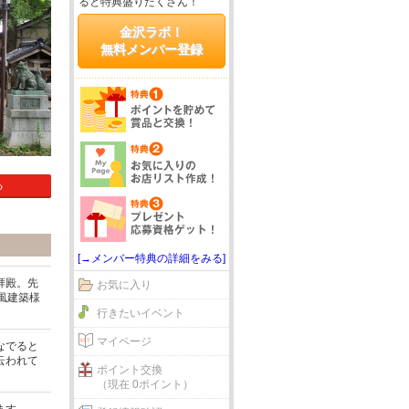
ると特典盛りだくさん！
金沢ラボ！
無料メンバー登録
る
[→メンバー特典の詳細をみる]
拝殿。先
お気に入り
風建築様
行きたいイベント
マイページ
なでると
云われて
ポイント交換
（現在 0ポイント）