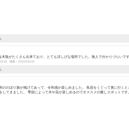
人
）
は木陰がたくさん出来ており、とても涼しげな場所でした。無人で分かりづらいで
03/18 掲載：2020/03/19）
人
和ののぼり旗が掲げてあって、令和感が楽しめました。 鳥居をくぐって奥に行くと
りをしてきました。 季節によって木や花が楽しめるのでオススメの癒しスポットです