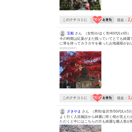
2
このクチコミに
現在：
宝船
さん （女性/かほく市/40代/Lv.65）
今の時期は紅葉がまだ残っていてとても綺麗で
に箒を持ってカラカサを被ったお地蔵様がお
2020/12/07）
3
このクチコミに
現在：
ざきやま
さん （男性/金沢市/50代/Lv.53
よく行く入浴施設から綺麗に咲く桜が見えた
ただくと中にはこちらの方も綺麗な雛人形が