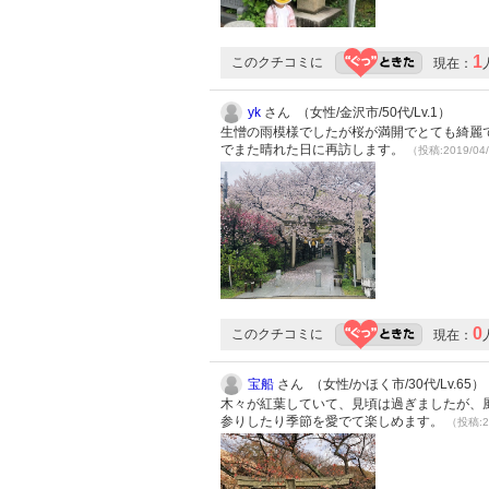
1
このクチコミに
現在：
yk
さん （女性/金沢市/50代/Lv.1）
生憎の雨模様でしたが桜が満開でとても綺麗
でまた晴れた日に再訪します。
（投稿:2019/04
0
このクチコミに
現在：
宝船
さん （女性/かほく市/30代/Lv.65）
木々が紅葉していて、見頃は過ぎましたが、
参りしたり季節を愛でて楽しめます。
（投稿:2