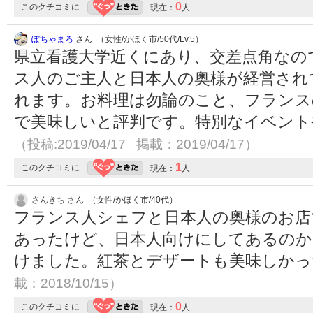
0
このクチコミに
現在：
人
ぽちゃまろ
さん （女性/かほく市/50代/Lv.5）
県立看護大学近くにあり、交差点角なの
ス人のご主人と日本人の奥様が経営され
れます。お料理は勿論のこと、フランスの
で美味しいと評判です。特別なイベント
（投稿:2019/04/17 掲載：2019/04/17）
1
このクチコミに
現在：
人
さんきち さん （女性/かほく市/40代）
フランス人シェフと日本人の奥様のお店
あったけど、日本人向けにしてあるのか
けました。紅茶とデザートも美味しか
載：2018/10/15）
0
このクチコミに
現在：
人