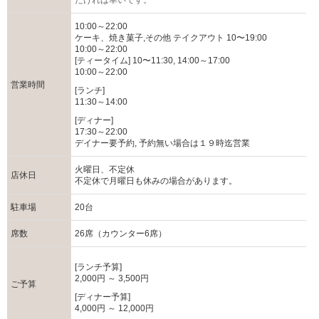
だければ幸いです。
10:00～22:00
ケーキ、焼き菓子,その他 テイクアウト 10〜19:00
10:00～22:00
[ティータイム] 10〜11:30, 14:00～17:00
10:00～22:00
営業時間
[ランチ]
11:30～14:00
[ディナー]
17:30～22:00
デイナー要予約, 予約無い場合は１９時迄営業
火曜日、不定休
店休日
不定休で月曜日も休みの場合があります。
駐車場
20台
席数
26席（カウンター6席）
[ランチ予算]
2,000円 ～ 3,500円
ご予算
[ディナー予算]
4,000円 ～ 12,000円