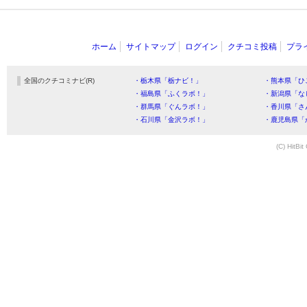
ホーム
サイトマップ
ログイン
クチコミ投稿
プラ
全国のクチコミナビ(R)
・栃木県「栃ナビ！」
・熊本県「ひ
・福島県「ふくラボ！」
・新潟県「な
・群馬県「ぐんラボ！」
・香川県「さ
・石川県「金沢ラボ！」
・鹿児島県「
(C) HitBit