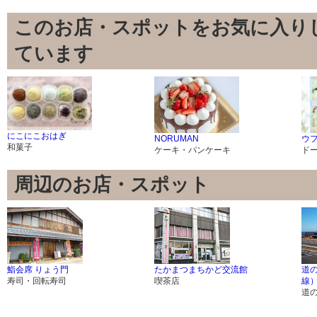
このお店・スポットをお気に入り
ています
にこにこおはぎ
NORUMAN
ウ
和菓子
ケーキ・パンケーキ
ド
周辺のお店・スポット
鮨会席 りょう門
たかまつまちかど交流館
道
寿司・回転寿司
喫茶店
線
道