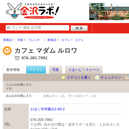
飲食店
洋食
フレンチ
飲食店
カフェ
カフェ
カフェ マダム ルロワ
076-205-7992
基本情報
クチコミ
写真
うまいじ！スイーツ
クチコミを書く
チェックイン
じぶんのお気に入り:
メモ:
みんなのお気に入り:
お気に入り…
1人
行ってみたい！…
1人
住所
かほく市学園台2-60-2
076-205-7992
TEL
※お問い合わせの際は「金沢ラボ！を見た」とお伝えいた