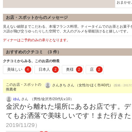
おまかせメ
お店・スポットからのメッセージ
見えない細部までこだわる、本場フランス料理。ティータイムでのお茶とお菓子
ス語が飛び交うゆったりした空間で、大人のグルメを堪能頂けると嬉しいです。
ディナーはご予約のみの承りとなります。
おすすめのクチコミ （
3
件）
クチコミからみる、このお店の特長
美味しい
日本人
奥様
店
4
2
2
2
このお店・スポットの
さんきち さん （女性/かほく市/40代）
(投稿：2017/
推薦者
ゆん
さん （男性/金沢市/20代/Lv.10）
金沢から離れた場所にあるお店です。デ
てもお洒落で美味しいです！また行き
2019/11/29）