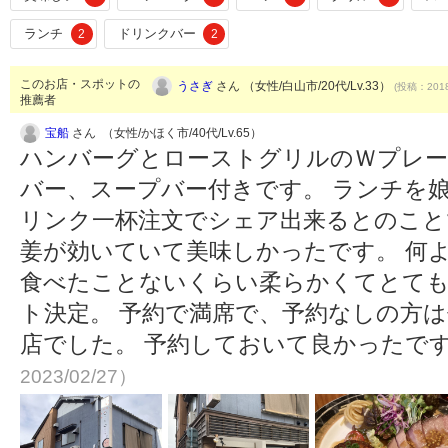
ランチ
ドリンクバー
2
2
このお店・スポットの
うさぎ
さん （女性/白山市/20代/Lv.33）
(投稿：2018
推薦者
宝船
さん （女性/かほく市/40代/Lv.65）
ハンバーグとローストグリルのＷプレー
バー、スープバー付きです。 ランチを
リンク一杯注文でシェア出来るとのこと
姜が効いていて美味しかったです。 何
食べたことないくらい柔らかくてとても
ト決定。 予約で満席で、予約なしの方
店でした。 予約しておいて良かったで
2023/02/27）