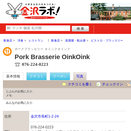
飲食店
洋食
レストラン
飲食店
居酒屋・飲み屋
ビストロ・ブラッスリー
ポークブラッセリー オインクオインク
Pork Brasserie OinkOink
076-224-0223
基本情報
クチコミ
クーポン
写真
クチコミを書く
チェックイン
じぶんのお気に入り:
メモ:
みんなのお気に入り:
住所
金沢市長町1-2-24
076-224-0223