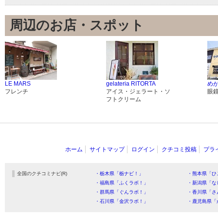
周辺のお店・スポット
LE MARS
gelateria RITORTA
めが
フレンチ
アイス・ジェラート・ソ
眼
フトクリーム
ホーム
サイトマップ
ログイン
クチコミ投稿
プラ
全国のクチコミナビ(R)
・栃木県「栃ナビ！」
・熊本県「ひ
・福島県「ふくラボ！」
・新潟県「な
・群馬県「ぐんラボ！」
・香川県「さ
・石川県「金沢ラボ！」
・鹿児島県「