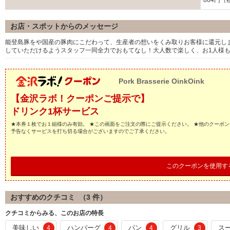
864円（
お店・スポットからのメッセージ
能登島豚をや国産の豚肉にこだわって、生産者の想いをくみ取りお客様に還元し
していただけるようスタッフ一同全力でおもてなし！大人数で楽しく、お1人様
Pork Brasserie OinkOink
【金沢ラボ！クーポンご提示で】
ドリンク1杯サービス
★本券１枚でお１組様のみ有効。 ★この画面をご注文の際にご提示ください。 ★他のクーポン
予告なくサービスを打ち切る場合がございますのでご了承ください。
このクーポンを使用す
おすすめのクチコミ （
3
件）
クチコミからみる、このお店の特長
美味しい
ハンバーグ
パン
グリル
ス
4
4
4
3