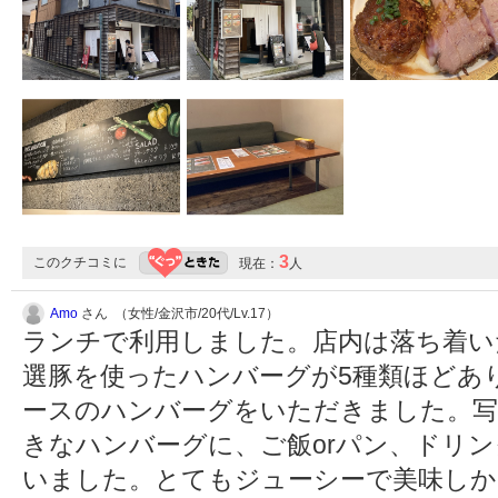
3
このクチコミに
現在：
人
Amo
さん （女性/金沢市/20代/Lv.17）
ランチで利用しました。店内は落ち着い
選豚を使ったハンバーグが5種類ほどあ
ースのハンバーグをいただきました。写
きなハンバーグに、ご飯orパン、ドリ
いました。とてもジューシーで美味しか