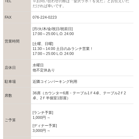
TEL
※お問い合わせの際は「金沢ラボ！を見た」とお伝えいた
だければ幸いです。
FAX
076-224-0223
[月/火/木/金/祝日/祝前日]
17:00～25:00 L.O. 24:00
営業時間
[土曜、日曜]
11:30～14:00 土日のみランチ営業！
17:00～25:00 L.O. 24:00
水曜日
店休日
他不定休あり
駐車場
近隣コインパーキング利用
36席（カウンター6席・テーブル1Ｆ4卓、テーブル2Ｆ2
席数
卓、2Ｆ半個室1部屋）
[ランチ予算]
1,000円 ～
ご予算
[ディナー予算]
3,000円 ～