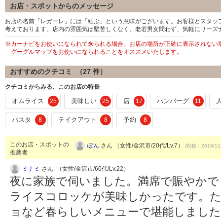
お店・スポットからのメッセージ
お店の名前「レガーレ」には「結ぶ」という意味がございます。お客様とスタッ
考えております。店内の雰囲気は堅苦しくなく、老若男女問わず、気軽にリーズ
※カーナビをお使いになられて来られる場合、お店の場所が正確に表示されない
グーグルマップをお使いになられることをオススメいたします。
おすすめのクチコミ （
27
件）
クチコミからみる、このお店の特長
オムライス
美味しい
店
ハンバーグ
25
25
17
11
パスタ
テイクアウト
予約
8
8
8
このお店・スポットの
ぽん
さん （女性/金沢市/20代/Lv.7）
(投稿：2018/11
推薦者
ミナミ
さん （女性/金沢市/60代/Lv.22）
夜に家族で伺いました。満席で賑やかで
ライスコロッケが美味しかったです。
ョなど春らしいメニューで堪能しまし