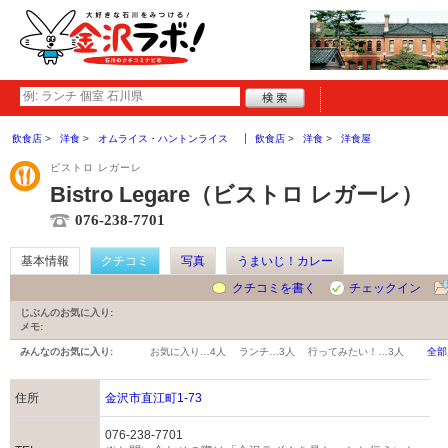
飲食店
洋食
オムライス・ハントンライス
飲食店
洋食
洋食屋
ビストロ レガーレ
Bistro Legare（ビストロ レガーレ）
076-238-7701
基本情報
クチコミ
写真
うまいじ！カレー
クチコミを書く
チェックイン
じぶんのお気に入り:
メモ:
みんなのお気に入り:
お気に入り…
4人
ランチ…
3人
行ってみたい！…
3人
全部
住所
金沢市直江町1-73
076-238-7701