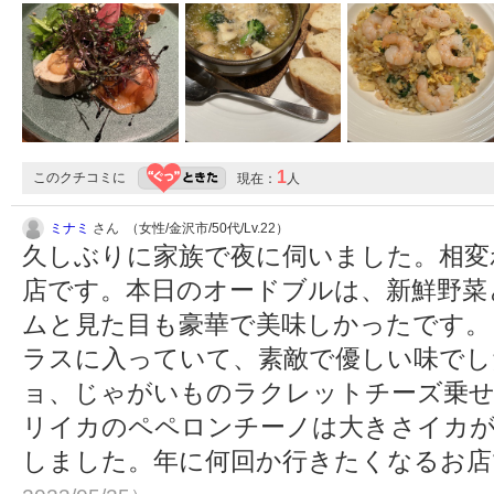
1
このクチコミに
現在：
人
ミナミ
さん （女性/金沢市/50代/Lv.22）
久しぶりに家族で夜に伺いました。相変
店です。本日のオードブルは、新鮮野菜
ムと見た目も豪華で美味しかったです。
ラスに入っていて、素敵で優しい味でし
ョ、じゃがいものラクレットチーズ乗せ
リイカのペペロンチーノは大きさイカが
しました。年に何回か行きたくなるお