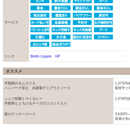
サービス
リンク
Bistro Legare HP
オススメ
半熟卵のオムライス
1,375円
ハンバーグ添え 自家製デミグラスソース
能登牛と
シェフ特製トマトカレー
1,078円
半熟卵ととろけるチーズのココット入り
夜のディナーコース
3,630円
前菜が旬