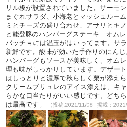
リル板が設置されていました。サーモン
まぐれサラダ、小海老とマッシュルーム
ミとチーズの盛り合わせ、アサリとキノ
と能登豚のハンバーグステーキ オムレ
パッチョには温玉がはいってます。サラ
新鮮です。酸味が効いた手作りのにんじ
ハンバーグもソースが美味しく、オムレ
理も味がしっかりしています。デザート
はしっとりと濃厚で秋らしく栗が添え
クリームブリュレのアイス添えは、キ
らかな口当たりがいい感じです。どちら
は最高です。
（投稿:2021/11/08 掲載：2021/