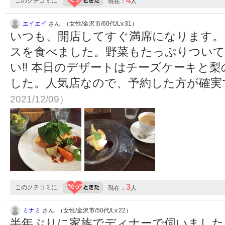
4
このクチコミに
現在：
人
エイエイ
さん （女性/金沢市/60代/Lv.31）
いつも、開店してすぐ満席になります。
スを食べました。野菜もたっぷりついて
い‼︎ 本日のデザートはチーズケーキと
した。人気店なので、予約した方が確実
2021/12/09）
3
このクチコミに
現在：
人
ミナミ
さん （女性/金沢市/50代/Lv.22）
半年ぶりに家族でディナーで伺いました