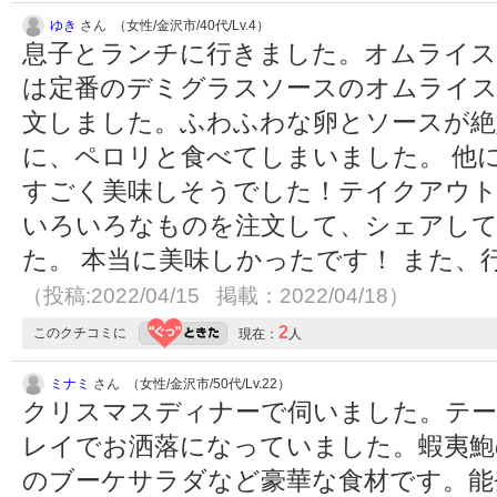
ゆき
さん （女性/金沢市/40代/Lv.4）
息子とランチに行きました。オムライス
は定番のデミグラスソースのオムライ
文しました。ふわふわな卵とソースが絶
に、ペロリと食べてしまいました。 他
すごく美味しそうでした！テイクアウ
いろいろなものを注文して、シェアし
た。 本当に美味しかったです！ また、
（投稿:2022/04/15 掲載：2022/04/18）
2
このクチコミに
現在：
人
ミナミ
さん （女性/金沢市/50代/Lv.22）
クリスマスディナーで伺いました。テ
レイでお洒落になっていました。蝦夷鮑
のブーケサラダなど豪華な食材です。能