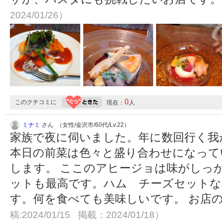
2024/01/26）
0
このクチコミに
現在：
人
ミナミ
さん （女性/金沢市/60代/Lv.22）
家族で夜に伺いました。年に数回行く我
本日の前菜は色々と盛り合わせになって
します。 ここのアヒージョは味がしっ
ットも最高です。ハム チーズセットな
す。何を食べても美味しいです。 お店
稿:2024/01/15 掲載：2024/01/18）