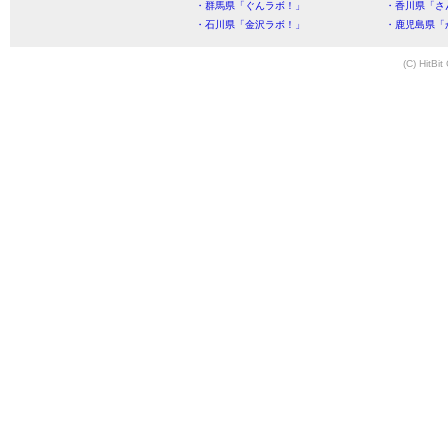
・群馬県「ぐんラボ！」
・香川県「さ
・石川県「金沢ラボ！」
・鹿児島県「
(C) HitBit