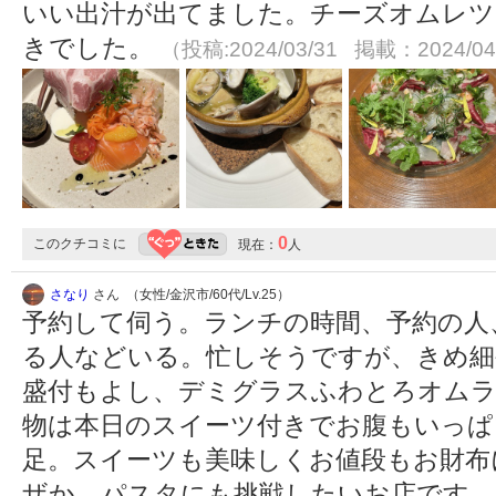
いい出汁が出てました。チーズオムレツ
きでした。
（投稿:2024/03/31 掲載：2024/04
0
このクチコミに
現在：
人
さなり
さん （女性/金沢市/60代/Lv.25）
予約して伺う。ランチの時間、予約の人
る人などいる。忙しそうですが、きめ細
盛付もよし、デミグラスふわとろオムラ
物は本日のスイーツ付きでお腹もいっぱ
足。スイーツも美味しくお値段もお財布
ザか、パスタにも挑戦したいお店です