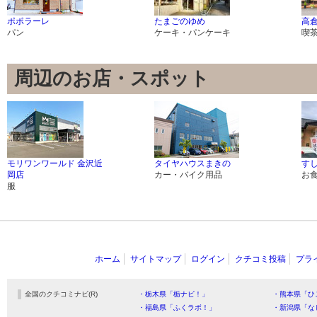
ポポラーレ
たまごのゆめ
高
パン
ケーキ・パンケーキ
喫
周辺のお店・スポット
モリワンワールド 金沢近
タイヤハウスまきの
すし
岡店
カー・バイク用品
お
服
ホーム
サイトマップ
ログイン
クチコミ投稿
プラ
全国のクチコミナビ(R)
・栃木県「栃ナビ！」
・熊本県「ひ
・福島県「ふくラボ！」
・新潟県「な