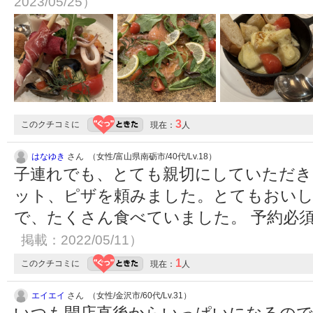
2023/05/25）
3
このクチコミに
現在：
人
はなゆき
さん （女性/富山県南砺市/40代/Lv.18）
子連れでも、とても親切にしていただき
ット、ピザを頼みました。とてもおいし
で、たくさん食べていました。 予約必
掲載：2022/05/11）
1
このクチコミに
現在：
人
エイエイ
さん （女性/金沢市/60代/Lv.31）