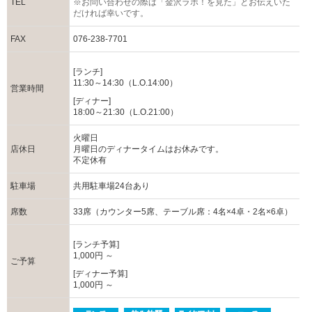
TEL
※お問い合わせの際は「金沢ラボ！を見た」とお伝えいた
だければ幸いです。
FAX
076-238-7701
[ランチ]
11:30～14:30（L.O.14:00）
営業時間
[ディナー]
18:00～21:30（L.O.21:00）
火曜日
店休日
月曜日のディナータイムはお休みです。
不定休有
駐車場
共用駐車場24台あり
席数
33席（カウンター5席、テーブル席：4名×4卓・2名×6卓）
[ランチ予算]
1,000円 ～
ご予算
[ディナー予算]
1,000円 ～