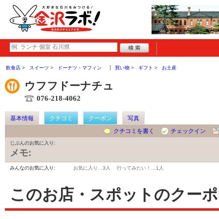
飲食店
スイーツ
ドーナツ・マフィン
買い物
ギフト
お土産
ウフフドーナチュ
076-218-4062
基本情報
クチコミ
クーポン
写真
クチコミを書く
チェックイン
じぶんのお気に入り:
メモ:
みんなのお気に入り:
お気に入り…
3人
行ってみたい！…
1人
このお店・スポットのクーポ