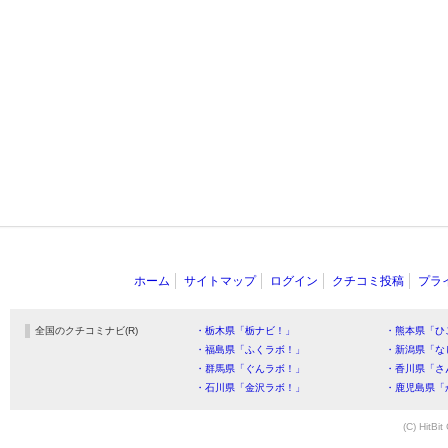
ホーム
サイトマップ
ログイン
クチコミ投稿
プラ
全国のクチコミナビ(R)
・栃木県「栃ナビ！」
・熊本県「ひ
・福島県「ふくラボ！」
・新潟県「な
・群馬県「ぐんラボ！」
・香川県「さ
・石川県「金沢ラボ！」
・鹿児島県「
(C) HitBit