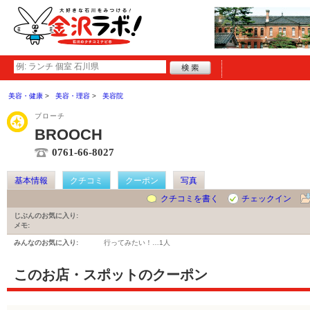
美容・健康
美容・理容
美容院
ブローチ
BROOCH
0761-66-8027
基本情報
クチコミ
クーポン
写真
クチコミを書く
チェックイン
じぶんのお気に入り:
メモ:
みんなのお気に入り:
行ってみたい！…
1人
このお店・スポットのクーポン