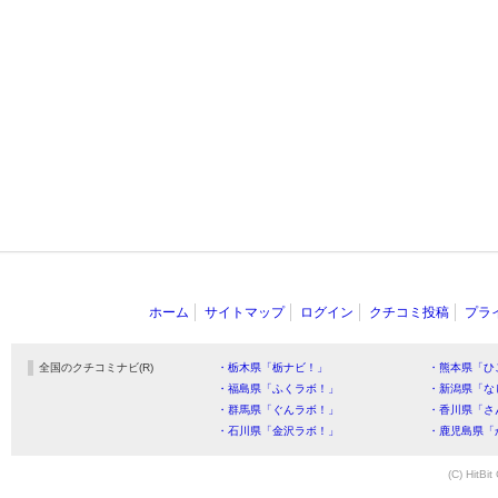
ホーム
サイトマップ
ログイン
クチコミ投稿
プラ
全国のクチコミナビ(R)
・栃木県「栃ナビ！」
・熊本県「ひ
・福島県「ふくラボ！」
・新潟県「な
・群馬県「ぐんラボ！」
・香川県「さ
・石川県「金沢ラボ！」
・鹿児島県「
(C) HitBit