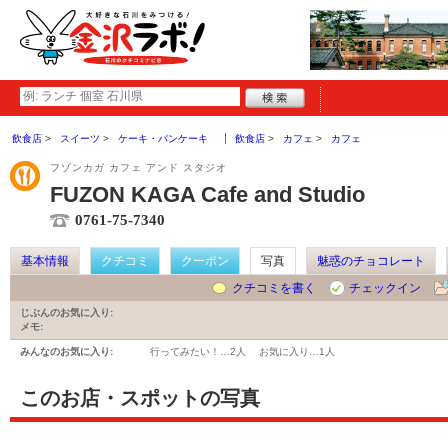
飲食店
スイーツ
ケーキ・パンケーキ
飲食店
カフェ
カフェ
フゾンカガ カフェ アンド スタジオ
FUZON KAGA Cafe and Studio
0761-75-7340
基本情報
クチコミ
クーポン
写真
魅惑のチョコレート
クチコミを書く
チェックイン
じぶんのお気に入り:
メモ:
みんなのお気に入り:
行ってみたい！…
2人
お気に入り…
1人
このお店・スポットの写真