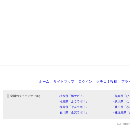
ホーム
サイトマップ
ログイン
クチコミ投稿
プラ
全国のクチコミナビ(R)
・栃木県「栃ナビ！」
・熊本県「ひ
・福島県「ふくラボ！」
・新潟県「な
・群馬県「ぐんラボ！」
・香川県「さ
・石川県「金沢ラボ！」
・鹿児島県「
(C) HitBit