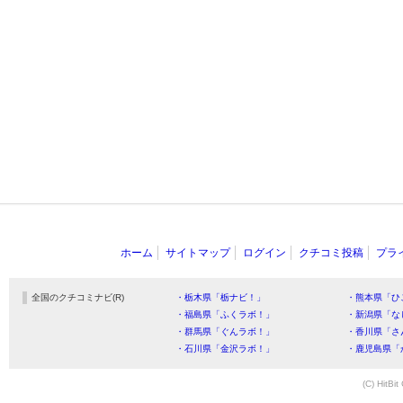
ホーム
サイトマップ
ログイン
クチコミ投稿
プラ
全国のクチコミナビ(R)
・栃木県「栃ナビ！」
・熊本県「ひ
・福島県「ふくラボ！」
・新潟県「な
・群馬県「ぐんラボ！」
・香川県「さ
・石川県「金沢ラボ！」
・鹿児島県「
(C) HitBit