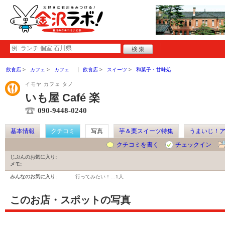
飲食店
カフェ
カフェ
飲食店
スイーツ
和菓子・甘味処
イモヤ カフェ タノ
いも屋 Café 楽
090-9448-0240
基本情報
クチコミ
写真
芋＆栗スイーツ特集
うまいじ！
クチコミを書く
チェックイン
じぶんのお気に入り:
メモ:
みんなのお気に入り:
行ってみたい！…
1人
このお店・スポットの写真