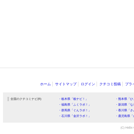
ホーム
サイトマップ
ログイン
クチコミ投稿
プラ
全国のクチコミナビ(R)
・栃木県「栃ナビ！」
・熊本県「ひ
・福島県「ふくラボ！」
・新潟県「な
・群馬県「ぐんラボ！」
・香川県「さ
・石川県「金沢ラボ！」
・鹿児島県「
(C) HitBit