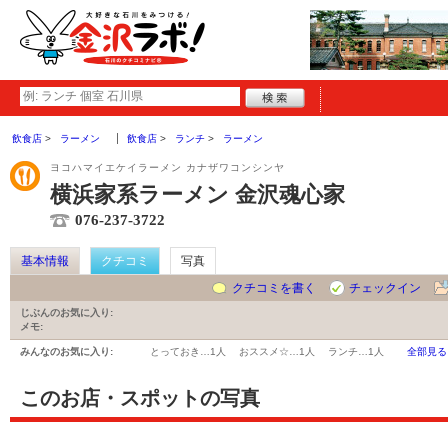
飲食店
ラーメン
飲食店
ランチ
ラーメン
ヨコハマイエケイラーメン カナザワコンシンヤ
横浜家系ラーメン 金沢魂心家
076-237-3722
基本情報
クチコミ
写真
クチコミを書く
チェックイン
じぶんのお気に入り:
メモ:
みんなのお気に入り:
とっておき…
1人
おススメ☆…
1人
ランチ…
1人
全部見る
このお店・スポットの写真