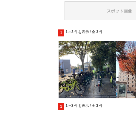
スポット画像
1～3
件を表示 / 全
3
件
1
1～3
件を表示 / 全
3
件
1