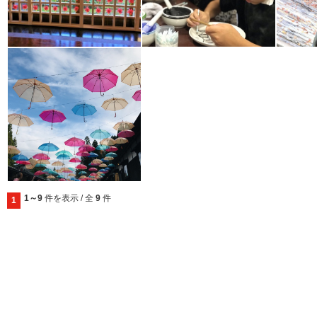
1～9
件を表示 / 全
9
件
1