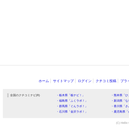
ホーム
サイトマップ
ログイン
クチコミ投稿
プラ
全国のクチコミナビ(R)
・栃木県「栃ナビ！」
・熊本県「ひ
・福島県「ふくラボ！」
・新潟県「な
・群馬県「ぐんラボ！」
・香川県「さ
・石川県「金沢ラボ！」
・鹿児島県「
(C) HitBit