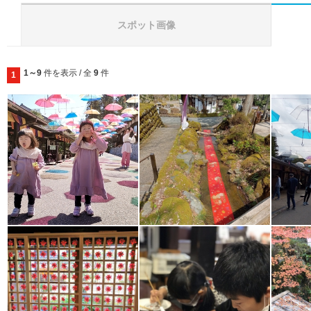
スポット画像
1～9
件を表示 / 全
9
件
1