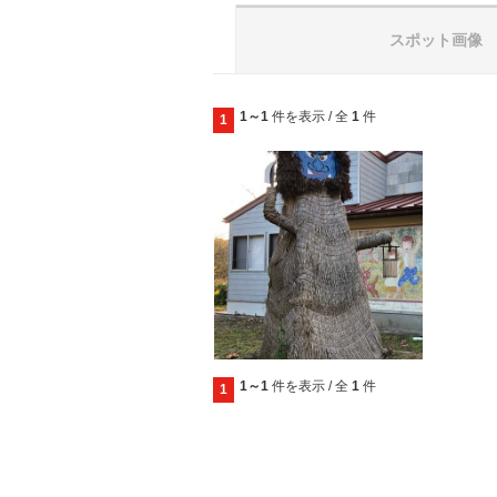
スポット画像
1～1
件を表示 / 全
1
件
1
1～1
件を表示 / 全
1
件
1