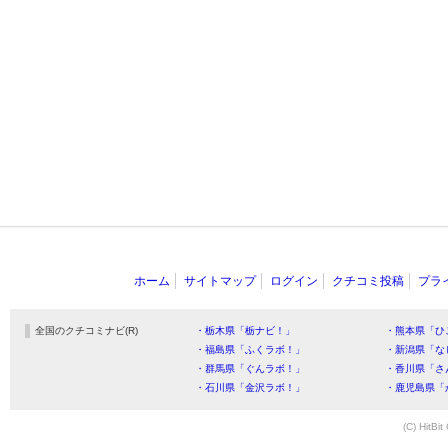
ホーム
サイトマップ
ログイン
クチコミ投稿
プラ
全国のクチコミナビ(R)
・栃木県「栃ナビ！」
・熊本県「ひ
・福島県「ふくラボ！」
・新潟県「な
・群馬県「ぐんラボ！」
・香川県「さ
・石川県「金沢ラボ！」
・鹿児島県「
(C) HitBit