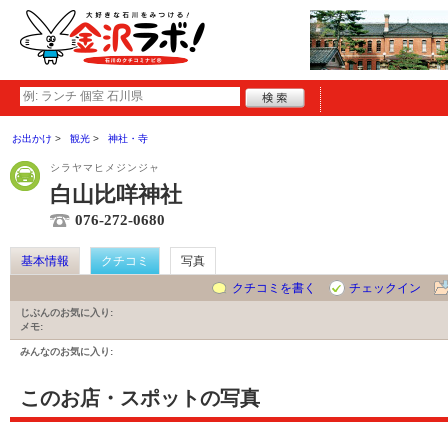
お出かけ
観光
神社・寺
シラヤマヒメジンジャ
白山比咩神社
076-272-0680
基本情報
クチコミ
写真
クチコミを書く
チェックイン
じぶんのお気に入り:
メモ:
みんなのお気に入り:
このお店・スポットの写真