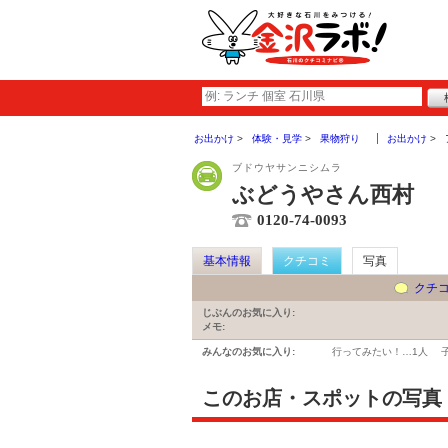
お出かけ
体験・見学
果物狩り
お出かけ
ブドウヤサンニシムラ
ぶどうやさん西村
0120-74-0093
基本情報
クチコミ
写真
クチ
じぶんのお気に入り:
メモ:
みんなのお気に入り:
行ってみたい！…
1人
このお店・スポットの写真