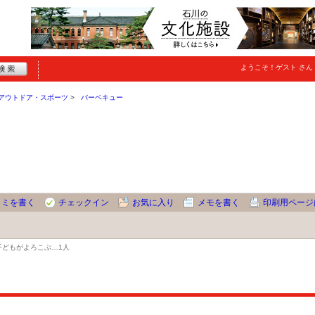
ようこそ！
ゲスト
さん
アウトドア・スポーツ
バーベキュー
コミを書く
チェックイン
お気に入り
メモを書く
印刷用ページ
子どもがよろこぶ…
1人