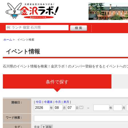
ホーム
イベント検索
イベント情報
石川県のイベント情報を検索！金沢ラボ！のメンバー登録をするとイベントへの
条件で探す
[
今日
|
今週末
|
今月
|
来月
]
開催日：
年
月
日
～
年
月
ワード検索：
タグ：
音楽
追加