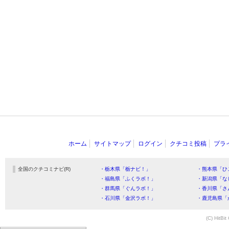
ホーム
サイトマップ
ログイン
クチコミ投稿
プラ
全国のクチコミナビ(R)
・栃木県「栃ナビ！」
・熊本県「ひ
・福島県「ふくラボ！」
・新潟県「な
・群馬県「ぐんラボ！」
・香川県「さ
・石川県「金沢ラボ！」
・鹿児島県「
(C) HitBit