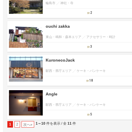
輪島市
神社・寺
2
ouchi zakka
東山・鳴和・森本エリア
アクセサリー・時計
3
KuronecoJack
駅西・県庁エリア
ケーキ・パンケーキ
18
Angle
駅西・県庁エリア
ケーキ・パンケーキ
5
1～10
件を表示 / 全
11
件
1
2
次へ»