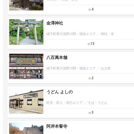
4
金澤神社
城下町犀川浅野川間・涌波エリア
神社・寺
13
八百萬本舗
城下町犀川浅野川間・涌波エリア
お土産
2
うどん よしの
鈴見・田上・辰巳エリア
そば・うどん
3
阿岸本誓寺