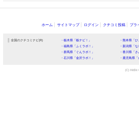
ホーム
サイトマップ
ログイン
クチコミ投稿
プラ
全国のクチコミナビ(R)
・栃木県「栃ナビ！」
・熊本県「ひ
・福島県「ふくラボ！」
・新潟県「な
・群馬県「ぐんラボ！」
・香川県「さ
・石川県「金沢ラボ！」
・鹿児島県「
(C) HitBit