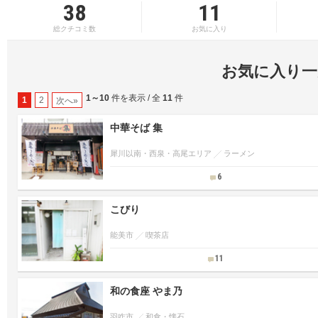
38
11
総クチコミ数
お気に入り
お気に入り一
1～10
件を表示 / 全
11
件
1
2
次へ»
中華そば 集
犀川以南・西泉・高尾エリア
ラーメン
6
こびり
能美市
喫茶店
11
和の食座 やま乃
羽咋市
和食・懐石