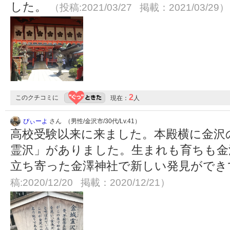
した。
（投稿:2021/03/27 掲載：2021/03/29）
2
このクチコミに
現在：
人
ぴぃーよ
さん （男性/金沢市/30代/Lv.41）
高校受験以来に来ました。本殿横に金沢
霊沢」がありました。生まれも育ちも金
立ち寄った金澤神社で新しい発見がで
稿:2020/12/20 掲載：2020/12/21）