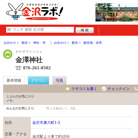
お出かけ
観光
神社・寺
お出かけ
観光
観光地・名所
カナザワジンジャ
金澤神社
076-261-0502
基本情報
クチコミ
写真
クチコミを書く
チェックイン
じぶんのお気に入り:
メモ:
みんなのお気に入り:
行ってみたい！…
3人
住所
金沢市兼六町1-3
交通・アクセ
金沢駅より車で約10分