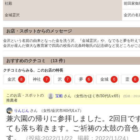
社殿
前田家御
金城霊沢
金沢の名
お店・スポットからのメッセージ
金沢という名前の由来となった金を洗う沢、『金城霊沢』や、なでると夢を叶え
金沢が産んだ偉大な教育家で四高の校長の北条時敬氏の記念碑など見どころがご
おすすめのクチコミ （
13
件）
クチコミからみる、このお店の特長
金沢
神社
沢
夢
金城
霊
8
7
7
6
6
6
このお店・スポットの
宝船
さん （女性/かほく市/30代/Lv.65）
(投稿：2019
推薦者
りんじん
さん （女性/金沢市/40代/Lv.7）
兼六園の帰りに参拝しました。2回目で
ても落ち着きます。ご祈祷の太鼓の音色
す。
（投稿:2022/11/22 掲載：2022/11/24）