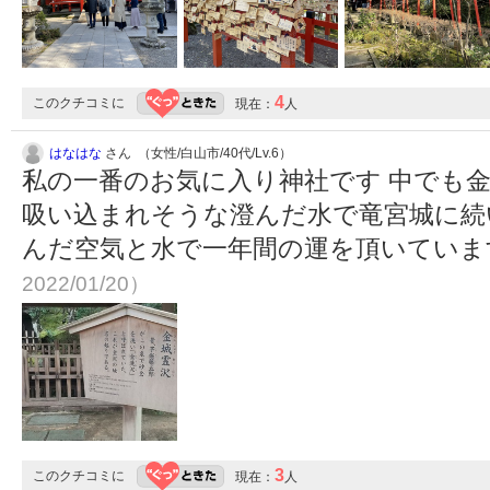
4
このクチコミに
現在：
人
はなはな
さん （女性/白山市/40代/Lv.6）
私の一番のお気に入り神社です 中でも
吸い込まれそうな澄んだ水で竜宮城に続
んだ空気と水で一年間の運を頂いてい
2022/01/20）
3
このクチコミに
現在：
人