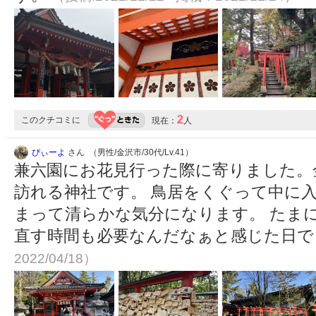
2
このクチコミに
現在：
人
ぴぃーよ
さん （男性/金沢市/30代/Lv.41）
兼六園にお花見行った際に寄りました。
訪れる神社です。 鳥居をくぐって中に
まって清らかな気分になります。 たま
直す時間も必要なんだなぁと感じた日
2022/04/18）