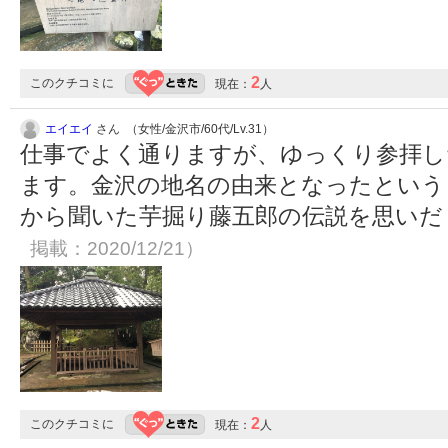
2
このクチコミに
現在：
人
エイエイ
さん （女性/金沢市/60代/Lv.31）
仕事でよく通りますが、ゆっくり参拝し
ます。金沢の地名の由来となったという
から聞いた芋掘り藤五郎の伝説を思い
掲載：2020/12/21）
2
このクチコミに
現在：
人