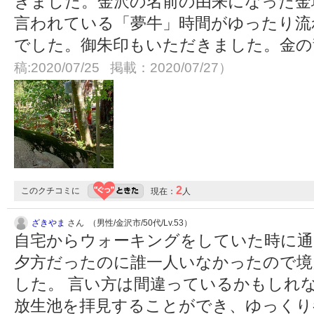
きました。金沢の名前の由来になった金
言われている「夢牛」時間がゆったり流
でした。御朱印もいただきました。金
稿:2020/07/25 掲載：2020/07/27）
2
このクチコミに
現在：
人
ざきやま
さん （男性/金沢市/50代/Lv.53）
自宅からウォーキングをしていた時に通
夕方だったのに誰一人いなかったので境
した。 言い方は間違っているかもしれ
放生池を拝見することができ、ゆっくり