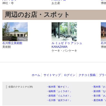
神社・寺
お土産
博
周辺のお店・スポット
石川県立美術館
ル ミュゼ ドゥ アッシュ
石
美術館
KANAZAWA
博
ケーキ・パンケーキ
ホーム
サイトマップ
ログイン
クチコミ投稿
プラ
全国のクチコミナビ(R)
・栃木県「栃ナビ！」
・熊本県「ひ
・福島県「ふくラボ！」
・新潟県「な
・群馬県「ぐんラボ！」
・香川県「さ
・石川県「金沢ラボ！」
・鹿児島県「