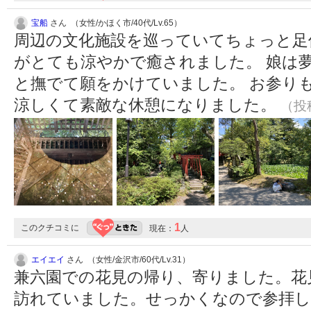
宝船
さん （女性/かほく市/40代/Lv.65）
周辺の文化施設を巡っていてちょっと足
がとても涼やかで癒されました。 娘は
と撫でて願をかけていました。 お参り
涼しくて素敵な休憩になりました。
（投稿
1
このクチコミに
現在：
人
エイエイ
さん （女性/金沢市/60代/Lv.31）
兼六園での花見の帰り、寄りました。花
訪れていました。せっかくなので参拝し