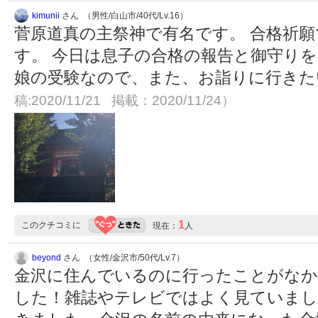
kimunii
さん （男性/白山市/40代/Lv.16）
菅原道真の主祭神で有名です。 合格祈
す。 今日は息子の合格の報告と御守りを
娘の受験なので、また、お詣りに行き
稿:2020/11/21 掲載：2020/11/24）
1
このクチコミに
現在：
人
beyond
さん （女性/金沢市/50代/Lv.7）
金沢に住んでいるのに行ったことがなか
した！雑誌やテレビではよく見ていまし