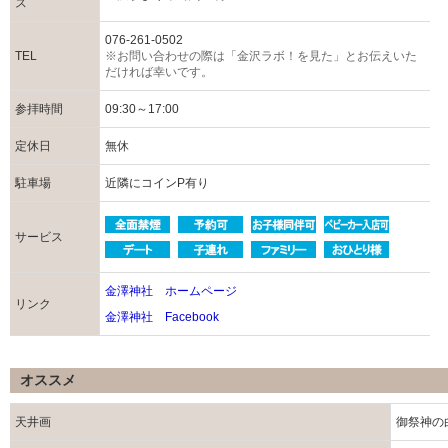
ス
076-261-0502
TEL
※お問い合わせの際は「金沢ラボ！を見た」とお伝えいた
だければ幸いです。
参拝時間
09:30～17:00
定休日
無休
駐車場
近隣にコインP有り
サービス
金澤神社 ホームページ
リンク
金澤神社 Facebook
オススメ
天井画
御祭神の