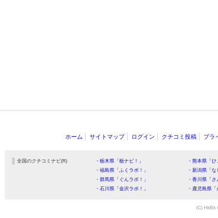
ホーム
サイトマップ
ログイン
クチコミ投稿
プラ
全国のクチコミナビ(R)
・栃木県「栃ナビ！」
・熊本県「ひ
・福島県「ふくラボ！」
・新潟県「な
・群馬県「ぐんラボ！」
・香川県「さ
・石川県「金沢ラボ！」
・鹿児島県「
(C) HitBit