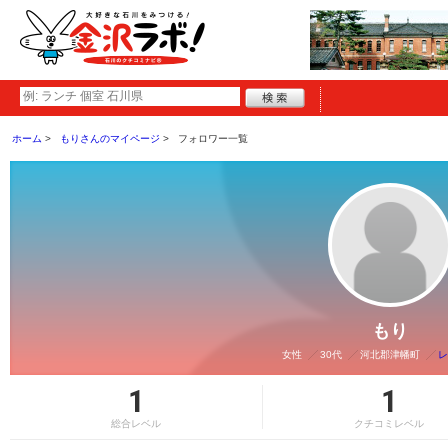
ホーム
もりさんのマイページ
フォロワー一覧
もり
女性
30代
河北郡津幡町
レ
1
1
総合レベル
クチコミレベル