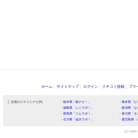
ホーム
サイトマップ
ログイン
クチコミ投稿
プラ
全国のクチコミナビ(R)
・栃木県「栃ナビ！」
・熊本県「ひ
・福島県「ふくラボ！」
・新潟県「な
・群馬県「ぐんラボ！」
・香川県「さ
・石川県「金沢ラボ！」
・鹿児島県「
(C) HitBit