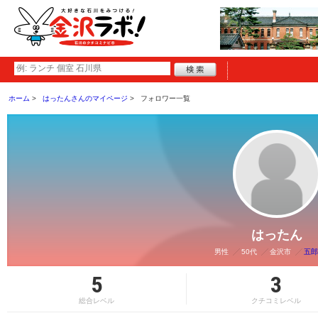
ホーム
はったんさんのマイページ
フォロワー一覧
はったん
男性
50代
金沢市
五郎
5
3
総合レベル
クチコミレベル