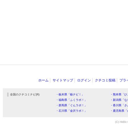
ホーム
サイトマップ
ログイン
クチコミ投稿
プラ
全国のクチコミナビ(R)
・栃木県「栃ナビ！」
・熊本県「ひ
・福島県「ふくラボ！」
・新潟県「な
・群馬県「ぐんラボ！」
・香川県「さ
・石川県「金沢ラボ！」
・鹿児島県「
(C) HitBit