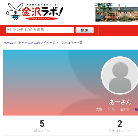
ホーム
あ〜さんさんのマイページ
フォロワー一覧
あ〜さん
女性
60代
金沢市
輪
5
2
総合レベル
クチコミレベル