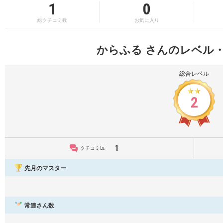
1
0
総クチコミ数
お気に入り
からふる さんのレベル
総合レベル
2
1
クチコミLv.
先月のマスター
常連さん数