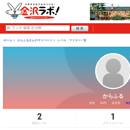
ホーム
からふるさんのマイページ
レベル・マスター一覧
からふる
女性
40代
金沢市
加
2
1
総合レベル
クチコミレベル