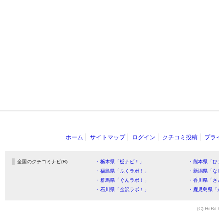
ホーム
サイトマップ
ログイン
クチコミ投稿
プラ
全国のクチコミナビ(R)
・栃木県「栃ナビ！」
・熊本県「ひ
・福島県「ふくラボ！」
・新潟県「な
・群馬県「ぐんラボ！」
・香川県「さ
・石川県「金沢ラボ！」
・鹿児島県「
(C) HitBit