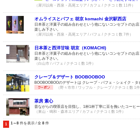
（犀川以南・西泉・高尾エリア / カフェ / クチコミ数 11件）
オムライスとパフェ 胡京 komachi 金沢駅西店
日本茶と洋菓子の組み合わせという他にないコンセプトのお店、
楽しみ下さい。
（犀川以南・西泉・高尾エリア / パフェ / クチコミ数 7件）
日本茶と西洋甘味 胡京（KOMACHI)
日本茶と洋菓子の組み合わせという他にないコンセプトのお店、
楽しみ下さい。
（白山市 / パフェ / クチコミ数 1件）
クレープ＆デザート BOOBOOBOO
BOOBOOBOOのデザートは クレープ・パフェ・シェイク・タ
（野々市市 / ワッフル・クレープ / クチコミ数 1
茶房 素心
昔ながらの喫茶店を目指し、1杯1杯丁寧に豆を挽いたコーヒ
（東山・鳴和・森本エリア / カフェ / クチコミ数 1件）
1～8
件を表示 / 全
8
件
1