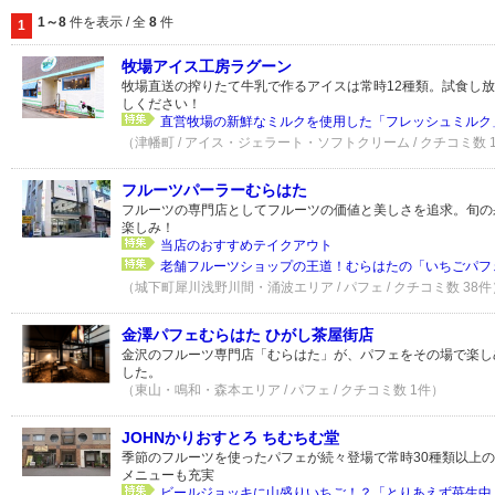
1～8
件を表示 / 全
8
件
1
牧場アイス工房ラグーン
牧場直送の搾りたて牛乳で作るアイスは常時12種類。試食し
しください！
直営牧場の新鮮なミルクを使用した「フレッシュミルク」
（津幡町 / アイス・ジェラート・ソフトクリーム / クチコミ数 
フルーツパーラーむらはた
フルーツの専門店としてフルーツの価値と美しさを追求。旬の
楽しみ！
当店のおすすめテイクアウト
老舗フルーツショップの王道！むらはたの「いちごパフ
（城下町犀川浅野川間・涌波エリア / パフェ / クチコミ数 38件
金澤パフェむらはた ひがし茶屋街店
金沢のフルーツ専門店「むらはた」が、パフェをその場で楽し
した。
（東山・鳴和・森本エリア / パフェ / クチコミ数 1件）
JOHNかりおすとろ ちむちむ堂
季節のフルーツを使ったパフェが続々登場で常時30種類以上
メニューも充実
ビールジョッキに山盛りいちご！？「とりあえず苺生中