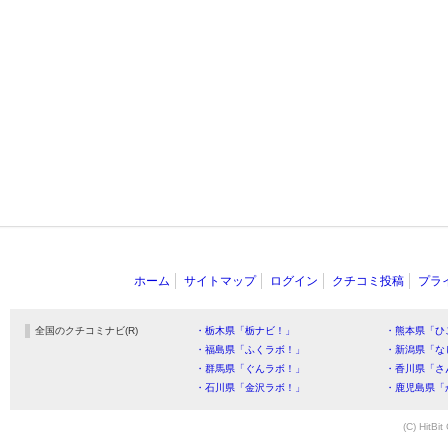
ホーム
サイトマップ
ログイン
クチコミ投稿
プラ
全国のクチコミナビ(R)
・栃木県「栃ナビ！」
・熊本県「ひ
・福島県「ふくラボ！」
・新潟県「な
・群馬県「ぐんラボ！」
・香川県「さ
・石川県「金沢ラボ！」
・鹿児島県「
(C) HitBit