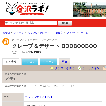
飲食店
スイーツ
ワッフル・クレープ
飲食店
スイーツ
パフェ
クレープアンドデザート ブーブーブー
クレープ＆デザート BOOBOOBOO
080-8699-1903
基本情報
クチコミ
クーポン
写真
クチコミを書く
チェックイン
じぶんのお気に入り:
メモ:
みんなのお気に入り:
行ってみたい！…
2人
デート…
1人
住所
野々市市太平寺1-261
080-8699-1903