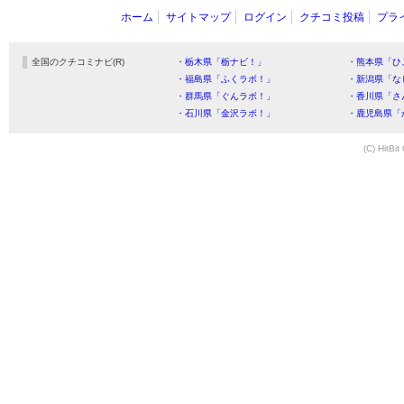
ホーム
サイトマップ
ログイン
クチコミ投稿
プラ
全国のクチコミナビ(R)
・栃木県「栃ナビ！」
・熊本県「ひ
・福島県「ふくラボ！」
・新潟県「な
・群馬県「ぐんラボ！」
・香川県「さ
・石川県「金沢ラボ！」
・鹿児島県「
(C) HitBit