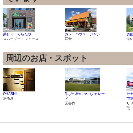
菜じゅーくらたや
カレーハウス・ジャン
奥
スムージー・ジュース
洋食
道
周辺のお店・スポット
OHASHI
学びの杜ののいち カレー
セ
居酒屋
ド
市
図書館
リ
取