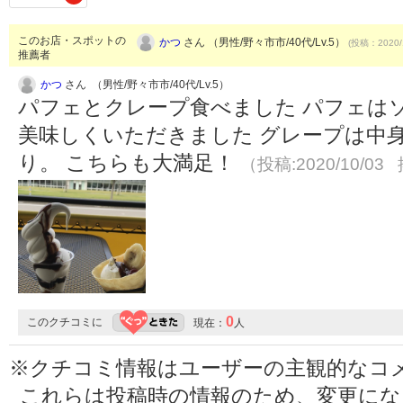
このお店・スポットの
かつ
さん （男性/野々市市/40代/Lv.5）
(投稿：2020/
推薦者
かつ
さん （男性/野々市市/40代/Lv.5）
パフェとクレープ食べました パフェは
美味しくいただきました グレープは中
り。 こちらも大満足！
（投稿:2020/10/03 
0
このクチコミに
現在：
人
※クチコミ情報はユーザーの主観的なコ
これらは投稿時の情報のため、変更に