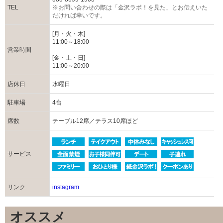
TEL
※お問い合わせの際は「金沢ラボ！を見た」とお伝えいた
だければ幸いです。
[月・火・木]
11:00～18:00
営業時間
[金・土・日]
11:00～20:00
店休日
水曜日
駐車場
4台
席数
テーブル12席／テラス10席ほど
サービス
リンク
instagram
オススメ