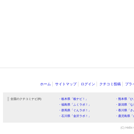
ホーム
サイトマップ
ログイン
クチコミ投稿
プラ
全国のクチコミナビ(R)
・栃木県「栃ナビ！」
・熊本県「ひ
・福島県「ふくラボ！」
・新潟県「な
・群馬県「ぐんラボ！」
・香川県「さ
・石川県「金沢ラボ！」
・鹿児島県「
(C) HitBit