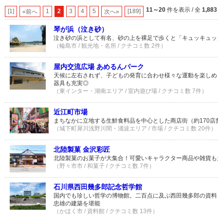
11～20
件を表示 / 全
1,883
[1]
1
2
3
4
5
[189]
«前へ
次へ»
琴が浜（泣き砂）
泣き砂の浜として有名、砂の上を裸足で歩くと「キュッキュッ
（輪島市 / 観光地・名所 / クチコミ数 2件）
屋内交流広場 あめるんパーク
天候に左右されず、子どもの発育に合わせ様々な運動を楽しめ
器具も充実◎
（東インター・湖南エリア / 室内遊び場 / クチコミ数 7件）
近江町市場
まちなかに立地する生鮮食料品を中心とした商店街（約170店
（城下町犀川浅野川間・涌波エリア / 市場 / クチコミ数 20件）
北陸製菓 金沢彩匠
北陸製菓のお菓子が大集合！可愛いキャラクター商品や雑貨も
（野々市市 / 和菓子 / クチコミ数 7件）
石川県西田幾多郎記念哲学館
国内でも珍しい哲学の博物館。二百点に及ぶ西田幾多郎の資料
忠雄の建築を堪能
（かほく市 / 資料館 / クチコミ数 13件）