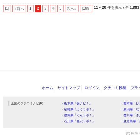
11～20
件を表示 / 全
1,883
[1]
1
2
3
4
5
[189]
«前へ
次へ»
ホーム
サイトマップ
ログイン
クチコミ投稿
プラ
全国のクチコミナビ(R)
・栃木県「栃ナビ！」
・熊本県「ひ
・福島県「ふくラボ！」
・新潟県「な
・群馬県「ぐんラボ！」
・香川県「さ
・石川県「金沢ラボ！」
・鹿児島県「
(C) HitBit