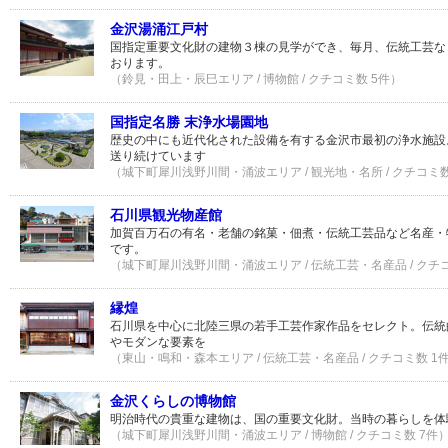
金沢湯涌江戸村
国指定重要文化財の建物３棟の見学ができ、毎月、伝統工芸な
おります。
（鈴見・田上・辰巳エリア / 博物館 / クチコミ数 5件）
国指定名勝 末浄水場園地
歴史の中にも近代化された設備を有する金沢市最初の浄水施設
送り続けています
（城下町犀川浅野川間・涌波エリア / 観光地・名所 / クチコミ数
石川県観光物産館
加賀百万石の有名・老舗の銘菓・佃煮・伝統工芸品など名産・
です。
（城下町犀川浅野川間・涌波エリア / 伝統工芸・名産品 / クチ
縁煌
石川県を中心に北陸三県の若手工芸作家作品をセレクト。伝統
やモダンな要素を
（東山・鳴和・森本エリア / 伝統工芸・名産品 / クチコミ数 1
金沢くらしの博物館
明治時代の貴重な建物は、国の重要文化財。当時の暮らしを体
（城下町犀川浅野川間・涌波エリア / 博物館 / クチコミ数 7件