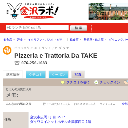
飲食店
洋食
イタリアン・パスタ・ピザ
飲食店
居酒屋・飲み屋
ダイニングバ
ピッツェリア エ トラットリア ダ タケ
Pizzeria e Trattoria Da TAKE
076-256-1083
基本情報
クチコミ
クーポン
写真
クチコミを書く
チェックイン
じぶんのお気に入り:
メモ:
みんなのお気に入り:
行ってみたい！…
3人
おススメ☆…
1人
ランチ…
1人
全部
金沢市広岡1丁目12-17
住所
ダイワロイネットホテル金沢駅西口 1階