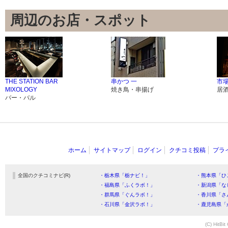
周辺のお店・スポット
THE STATION BAR
串かつ 一
市
MIXOLOGY
焼き鳥・串揚げ
居
バー・バル
ホーム
サイトマップ
ログイン
クチコミ投稿
プラ
全国のクチコミナビ(R)
・栃木県「栃ナビ！」
・熊本県「ひ
・福島県「ふくラボ！」
・新潟県「な
・群馬県「ぐんラボ！」
・香川県「さ
・石川県「金沢ラボ！」
・鹿児島県「
(C) HitBit