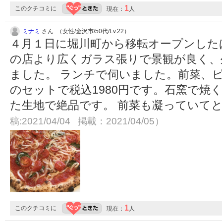
1
このクチコミに
現在：
人
ミナミ
さん （女性/金沢市/50代/Lv.22）
４月１日に堀川町から移転オープンした
の店より広くガラス張りで景観が良く、
ました。 ランチで伺いました。前菜、
のセットで税込1980円です。石窯で焼
た生地で絶品です。 前菜も凝っていて
稿:2021/04/04 掲載：2021/04/05）
1
このクチコミに
現在：
人