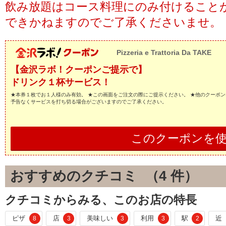
飲み放題はコース料理にのみ付けること
できかねますのでご了承くださいませ。
Pizzeria e Trattoria Da TAKE
【金沢ラボ！クーポンご提示で】
ドリンク１杯サービス！
★本券１枚でお１人様のみ有効。 ★この画面をご注文の際にご提示ください。 ★他のクーポン
予告なくサービスを打ち切る場合がございますのでご了承ください。
このクーポンを
おすすめのクチコミ （
4
件）
クチコミからみる、このお店の特長
ピザ
店
美味しい
利用
駅
近
8
3
3
3
2