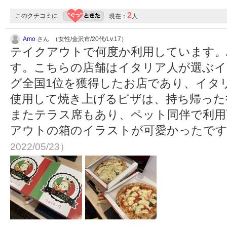
2
このクチコミに
現在：
人
Amo
さん （女性/金沢市/20代/Lv.17）
テイクアウトで何度か利用しています。
す。こちらの店舗はイタリア人が選ぶ
グ全国1位を獲得したお店であり、イタ
使用して焼き上げるピザは、持ち帰った
またテラス席もあり、ペット同伴で利用
アウトの箱のイラストが可愛かったで
2022/05/23）