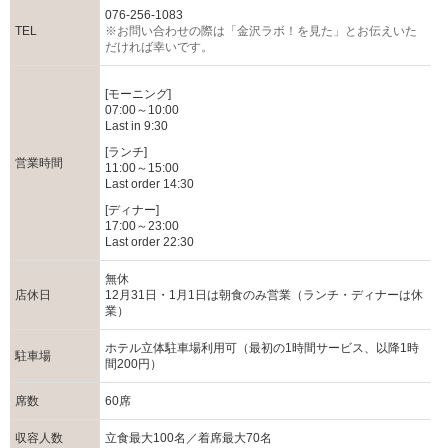
076-256-1083
TEL
※お問い合わせの際は「金沢ラボ！を見た」とお伝えいた
だければ幸いです。
[モーニング]
07:00～10:00
Last in 9:30
[ランチ]
営業時間
11:00～15:00
Last order 14:30
[ディナー]
17:00～23:00
Last order 22:30
無休
店休日
12月31日・1月1日は朝食のみ営業（ランチ・ディナーは休
業）
ホテル立体駐車場利用可（最初の1時間サービス、以降1時
駐車場
間200円）
席数
60席
収容人数
立食最大100名／着席最大70名