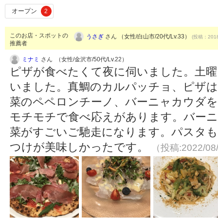
オープン
2
このお店・スポットの
うさぎ
さん （女性/白山市/20代/Lv.33）
(投稿：2018
推薦者
ミナミ
さん （女性/金沢市/50代/Lv.22）
ピザが食べたくて夜に伺いました。土曜
いました。真鯛のカルパッチョ、ピザは
菜のペペロンチーノ、バーニャカウダを
モチモチで食べ応えがあります。バーニ
菜がすごいご馳走になります。パスタ
つけが美味しかったです。
（投稿:2022/08